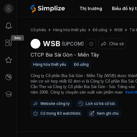
Thị trường
Biểu đồ kỹ 
Tải
Cổ phiếu
Hàng hóa thiết yếu
Đồ uống
WSB
Beta
WSB
(UPCOM)
Chia sẻ
CTCP Bia Sài Gòn - Miền Tây
Hàng hóa thiết yếu
Đồ uống
Công ty Cổ phần Bia Sài Gòn - Miền Tây (WSB) được thành
trên cơ sở hợp nhất 02 đơn vị là Công ty Cổ phần Bia Sài 
Cần Thơ và Công ty Cổ phần Bia Sài Gòn - Sóc Trăng vào
năm 2006. Công ty chuyên sản xuất sản phẩm mang thươn
Xem t
Bia Sài Gòn theo hợp đồng hợp tác sản xuất với Tổng Công
Cổ phần Bia - Rượu - Nước Giải khát Sài Gòn. Các sản p
Website công ty
Lịch sử trả cổ tức
chính của Công ty bao gồm: Bia chai Sài Gòn 450ml và Bia
Có trong 83 watchlists
Xem ghi chú
Sài Gòn 355ml. Công ty hiện đang quản lý vận hành Nhà m
Sài Gòn - Sóc Trăng 2 với công suất thiết kế 50 triệu lít/nă
Nhà máy Bia Sài Gòn - Cần Thơ với công suất thiết kế 50 t
lít/năm. Thị trường của WSB chủ yếu ở khu vực các tỉnh m
Tây Nam Bộ. WSB được giao dịch trên thị trường UPCOM 