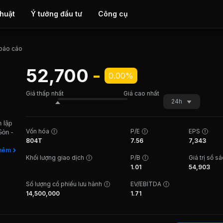
thuật
Ý tưởng đầu tư
Công cụ
 báo cáo
52,700
-
0.00%
Giá thấp nhất
Giá cao nhất
24h
 lập
Vốn hóa
P/E
EPS
Gòn -
804T
7.56
7,343
g hiệu
hêm
Khối lượng giao dịch
P/B
Giá trị sổ s
 ty
1.01
54,903
hẩm
 chai
Số lượng cổ phiếu lưu hành
EV/EBITDA
áy Bia
14,500,000
1.71
m và
riệu
iền
từ