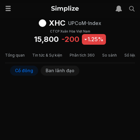
XHC
UPCoM-Index
CTCP Xuân Hòa Việt Nam
15,800
-200
1.25%
Tổng quan
Tin tức & Sự kiện
Phân tích 360
So sánh
Số liệu t
Cổ đông
Ban lãnh đạo