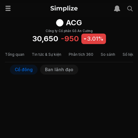
ACG
Công ty Cổ phần Gỗ An Cường
30,650
-950
3.01%
Tổng quan
Tin tức & Sự kiện
Phân tích 360
So sánh
Số liệu t
Cổ đông
Ban lãnh đạo