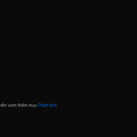
n nên xem thêm mục
Phân tích
.