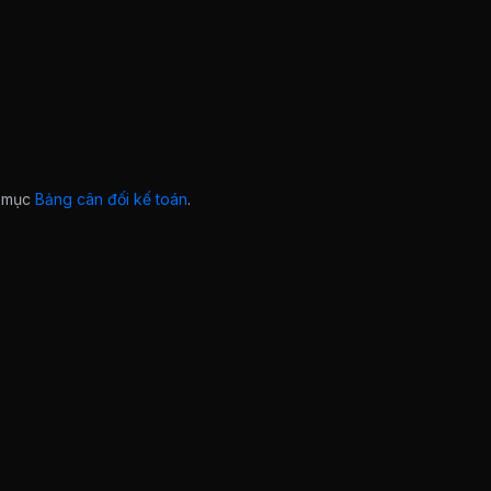
ở mục
Bảng cân đối kế toán
.