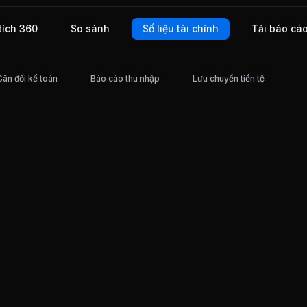
tích 360
So sánh
Số liệu tài chính
Tải báo cá
Cân đối kế toán
Báo cáo thu nhập
Lưu chuyển tiền tệ