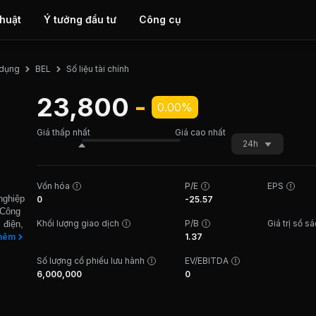
thuật
Ý tưởng đầu tư
Công cụ
Số liệu tài chính
a dụng
BEL
23,800
-
0.00%
Giá thấp nhất
Giá cao nhất
24h
Vốn hóa
P/E
EPS
nghiệp
0
-25.57
 Công
Khối lượng giao dịch
P/B
Giá trị sổ s
 điện,
hiết
hêm
1.37
các
Số lượng cổ phiếu lưu hành
EV/EBITDA
ng
6,000,000
0
ạnh
u.
16.