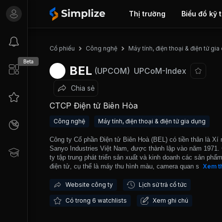
Thị trường
Biểu đồ kỹ 
Cổ phiếu
Công nghệ
Máy tính, điện thoại & điện tử gi
Beta
BEL
(UPCOM)
UPCoM-Index
Chia sẻ
CTCP Điện tử Biên Hòa
Công nghệ
Máy tính, điện thoại & điện tử gia dụng
Công ty Cổ phần Điện tử Biên Hoà (BEL) có tiền thân là Xí 
Sanyo Industries Việt Nam, được thành lập vào năm 1971.
ty tập trung phát triển sản xuất và kinh doanh các sản phẩm
điện tử, cụ thể là máy thu hình màu, camera quan sát, các t
Xem t
bị âm thanh, và các sản phẩm tin học. Công ty đã tiếp thu 
công nghệ tiên tiến, thiết kế và sản xuất các sản phẩm ma
Website công ty
Lịch sử trả cổ tức
thương hiệu Việt Nam như VIETTRONICS, BELCO. Bên c
Có trong 6 watchlists
Xem ghi chú
đó, BEL còn tham gia cho thuê văn phòng và xuất nhập khẩ
BEL được giao dịch trên thị trường UPCOM từ tháng 07/20