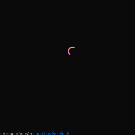
ian ở mục báo cáo
Lưu chuyển tiền tệ
.