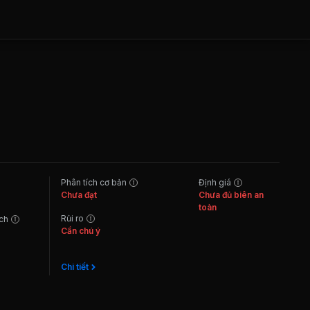
Phân tích cơ bản
Định giá
Chưa đạt
Chưa đủ biên an
toàn
Rủi ro
ách
Cần chú ý
Chi tiết