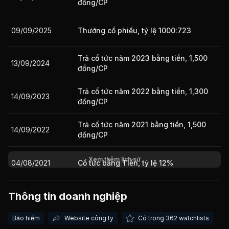
đồng/CP
09/09/2025
Thưởng cổ phiếu, tỷ lệ 1000:723
Giá trị giao dịch nhà đầu tư nước ngoài 10 phiên gần nhất
Trả cổ tức năm 2023 bằng tiền, 1,500
13/09/2024
đồng/CP
Trả cổ tức năm 2022 bằng tiền, 1,300
14/09/2023
đồng/CP
Trả cổ tức năm 2021 bằng tiền, 1,500
14/09/2022
đồng/CP
Xem thêm lịch sử
04/08/2021
Cổ tức bằng Tiền, tỷ lệ 12%
Thông tin doanh nghiệp
28/10/2020
Cổ tức bằng Tiền, tỷ lệ 8%
Bảo hiểm
Website công ty
Có trong 362 watchlists
16/08/2019
Cổ tức bằng Tiền, tỷ lệ 7%