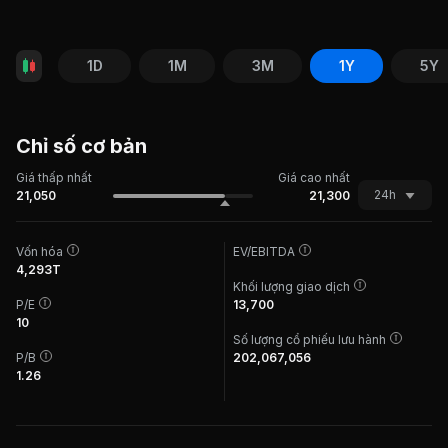
1D
1M
3M
1Y
5Y
Chỉ số cơ bản
Giá thấp nhất
Giá cao nhất
24h
21,050
21,300
Vốn hóa
EV/EBITDA
4,293T
Khối lượng giao dịch
P/E
13,700
10
Số lượng cổ phiếu lưu hành
P/B
202,067,056
1.26