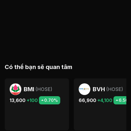
Có thể bạn sẽ quan tâm
BMI
BVH
(
HOSE
)
(
HOSE
)
13,600
+100
66,900
+4,100
0.70%
6.50