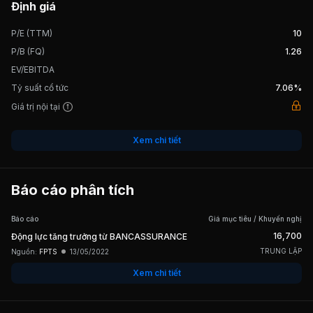
Định giá
P/E (TTM)
10
12/04/2013
Cổ tức bằng Tiền, tỷ lệ 10%
P/B (FQ)
1.26
EV/EBITDA
03/04/2012
Cổ tức bằng Tiền, tỷ lệ 10%
Tỷ suất cổ tức
7.06%
Giá trị nội tại
Xem chi tiết
Báo cáo phân tích
Báo cáo
Giá mục tiêu / Khuyến nghị
16,700
Động lực tăng trưởng từ BANCASSURANCE
TRUNG LẬP
Nguồn:
FPTS
13/05/2022
Xem chi tiết