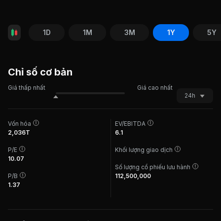
1D
1M
3M
1Y
5Y
Chỉ số cơ bản
Giá thấp nhất
Giá cao nhất
24h
Vốn hóa
EV/EBITDA
2,036T
6.1
P/E
Khối lượng giao dịch
10.07
Số lượng cổ phiếu lưu hành
P/B
112,500,000
1.37