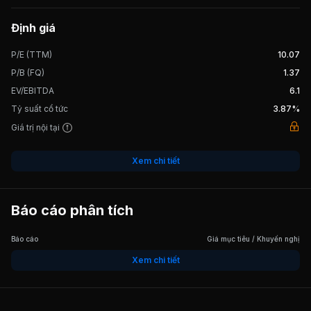
Định giá
P/E (TTM)
10.07
P/B (FQ)
1.37
EV/EBITDA
6.1
Tỷ suất cổ tức
3.87%
Giá trị nội tại
Xem chi tiết
Báo cáo phân tích
Báo cáo
Giá mục tiêu / Khuyến nghị
Xem chi tiết