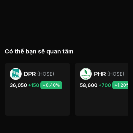
Có thể bạn sẽ quan tâm
DPR
PHR
(
HOSE
)
(
HOSE
)
36,050
+150
58,600
+700
0.40%
1.20%