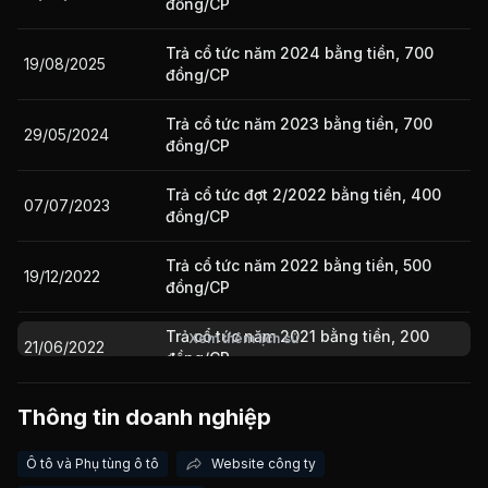
đồng/CP
Trả cổ tức năm 2024 bằng tiền, 700
19/08/2025
Giá trị giao dịch nhà đầu tư nước ngoài 10 phiên gần nhất
đồng/CP
Trả cổ tức năm 2023 bằng tiền, 700
29/05/2024
đồng/CP
Trả cổ tức đợt 2/2022 bằng tiền, 400
07/07/2023
đồng/CP
Trả cổ tức năm 2022 bằng tiền, 500
19/12/2022
đồng/CP
Trả cổ tức năm 2021 bằng tiền, 200
Xem thêm lịch sử
21/06/2022
đồng/CP
Thông tin doanh nghiệp
17/12/2021
Cổ tức bằng Tiền, tỷ lệ 4.5%
Ô tô và Phụ tùng ô tô
Website công ty
23/07/2021
Cổ tức bằng Tiền, tỷ lệ 2%