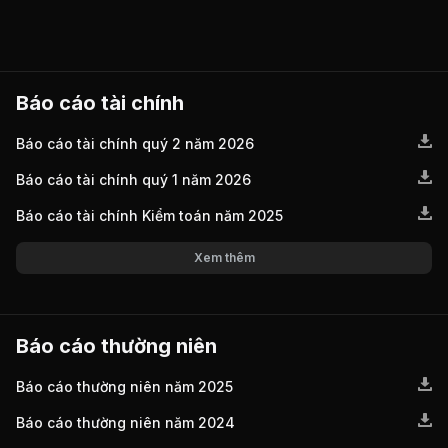
Báo cáo tài chính
Báo cáo tài chính quý 2 năm 2026
Báo cáo tài chính quý 1 năm 2026
Báo cáo tài chính Kiểm toán năm 2025
Xem thêm
Báo cáo thường niên
Báo cáo thường niên năm 2025
Báo cáo thường niên năm 2024