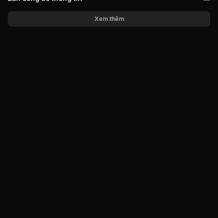
Xem thêm