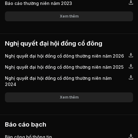
Báo cáo thường niên năm 2023
Xem thêm
Nghị quyết đại hội đồng cổ đông
Nghị quyết đại hội đồng cổ đông thường niên năm 2026
Nghị quyết đại hội đồng cổ đông thường niên năm 2025
Nghị quyết đại hội đồng cổ đông thường niên năm
2024
Xem thêm
Báo cáo bạch
Bản công bố thông tin