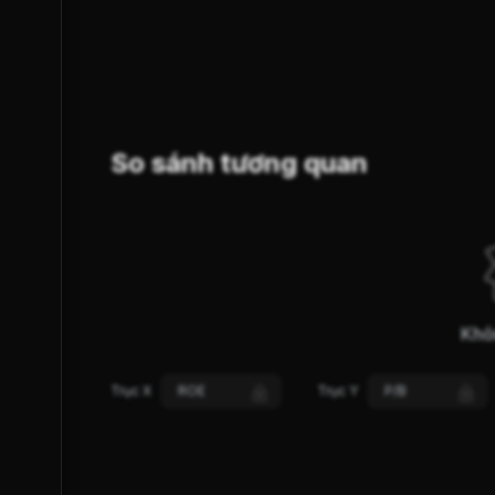
SUY YẾU
GIẢM GIÁ
XU HƯỚNG (S-Trend)
So sánh tương quan
Khô
Trục X
ROE
Trục Y
P/B