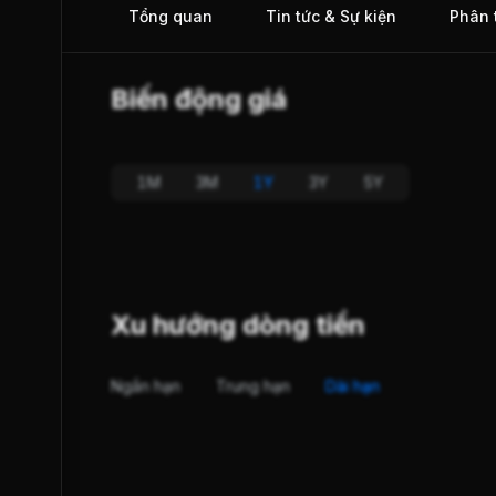
Tổng quan
Tin tức & Sự kiện
Phân 
Biến động giá
1M
3M
1Y
3Y
5Y
Xu hướng dòng tiền
Ngắn hạn
Trung hạn
Dài hạn
-Trend
S-Strength
TĂNG GIÁ
TÍCH LŨY
ện tại
Hiện tại