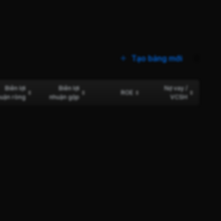
Tạo bảng mới
0
Biên lợi
Biên lợi
Nợ vay /
ROE
uận ròng
nhuận gộp
VCSH