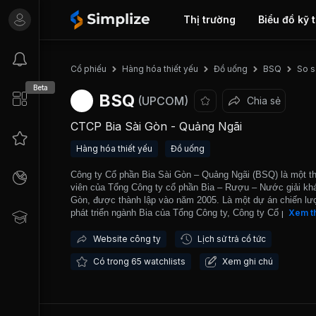
Thị trường
Biểu đồ kỹ 
So s
Cổ phiếu
Hàng hóa thiết yếu
Đồ uống
BSQ
Beta
BSQ
(UPCOM)
Chia sẻ
CTCP Bia Sài Gòn - Quảng Ngãi
Hàng hóa thiết yếu
Đồ uống
Công ty Cổ phần Bia Sài Gòn – Quảng Ngãi (BSQ) là một t
viên của Tổng Công ty cổ phần Bia – Rượu – Nước giải khá
Gòn, được thành lập vào năm 2005. Là một dự án chiến lư
phát triển ngành Bia của Tổng Công ty, Công ty Cổ phần Bi
Xem t
Gòn – Quảng Ngãi được đầu tư một nhà máy với năng suấ
xuất 130 triệu lít/năm cùng với dây chuyền đóng chai, lon h
Website công ty
Lịch sử trả cổ tức
có công suất 60.000 chai/ giờ và 35.000 lon/giờ. Nằm ở mộ
Có trong 65 watchlists
Xem ghi chú
trong năm vùng trọng điểm sản xuất và tiêu thụ bia Sài Gòn
ty có vị trí chiến lược tại miền Trung, và các sản phẩm ch
Bia Saigon Special, Saigon Export, Saigon Lager… được c
phân phối cho các tỉnh thành này. BSQ chính thức được gi
dịch trên thị trường Upcom từ năm 2017.