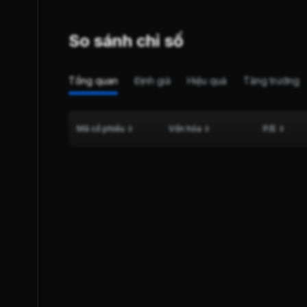
So sánh chỉ số
Tổng quan
Định giá
Hiệu quả
Tăng trưởng
Mã cổ phiếu
Vốn hóa
P/E