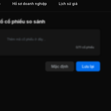
o
Hồ sơ doanh nghiệp
Lịch sử giá
ổ cổ phiếu so sánh
0/11 cổ phiếu
Mặc định
Lưu lại