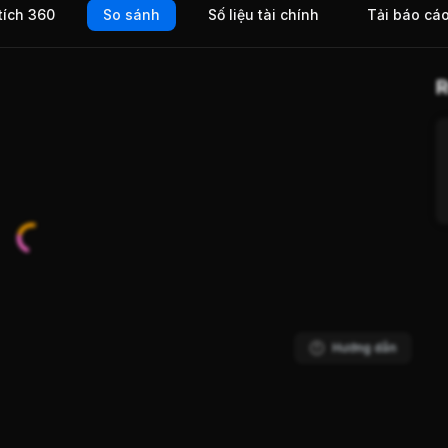
tích 360
So sánh
Số liệu tài chính
Tải báo cá
R
Hướng dẫn