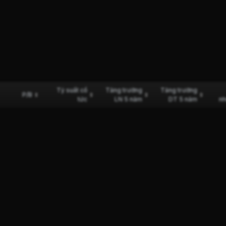
Tỷ suất cổ
Tăng trưởng
Tăng trưởng
P/B
tức
LN 5 năm
DT 5 năm
nh