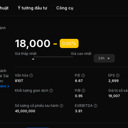
thuật
Ý tưởng đầu tư
Công cụ
ánh
18,000
-
0.00%
Giá thấp nhất
Giá cao nhất
24h
hành
Vốn hóa
P/E
EPS
t Sài
810T
6.67
2,699
ợc
a Sài
hêm
Khối lượng giao dịch
P/B
Giá trị sổ s
t sản
0.95
19,007
iện đại
t
Số lượng cổ phiếu lưu hành
EV/EBITDA
, Công
45,000,000
3.81
ính như
hủ yếu
ao