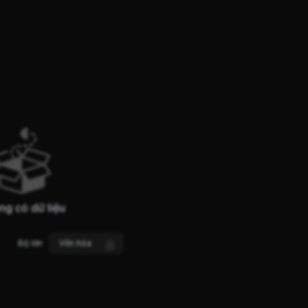
ng có dữ liệu
Độ lớn
Vốn hóa