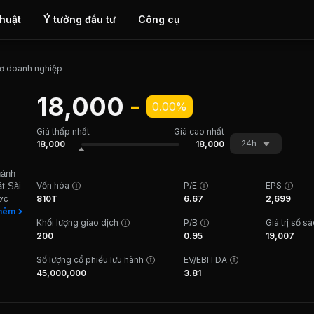
thuật
Ý tưởng đầu tư
Công cụ
ơ doanh nghiệp
18,000
-
0.00%
Giá thấp nhất
Giá cao nhất
24h
18,000
18,000
hành
Vốn hóa
P/E
EPS
t Sài
ợc
810T
6.67
2,699
a Sài
hêm
Khối lượng giao dịch
P/B
Giá trị sổ s
t sản
200
0.95
19,007
iện đại
t
Số lượng cổ phiếu lưu hành
EV/EBITDA
, Công
45,000,000
3.81
ính như
hủ yếu
ao