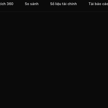
tích 360
So sánh
Số liệu tài chính
Tải báo cá