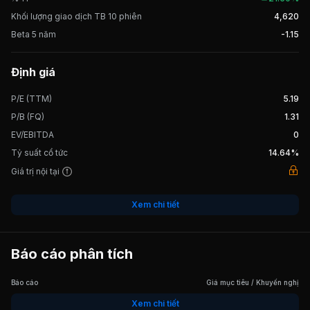
Khối lượng giao dịch TB 10 phiên
4,620
Beta 5 năm
-1.15
Định giá
P/E (TTM)
5.19
P/B (FQ)
1.31
EV/EBITDA
0
Tỷ suất cổ tức
14.64%
Giá trị nội tại
Xem chi tiết
Báo cáo phân tích
Báo cáo
Giá mục tiêu / Khuyến nghị
Xem chi tiết