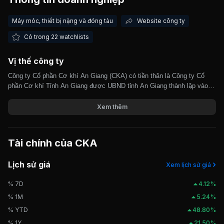
Máy móc, thiết bị nặng và đóng tàu
Website công ty
Có trong 22 watchlists
Vị thế công ty
Công ty Cổ phần Cơ khí An Giang (CKA) có tiền thân là Công ty Cổ
phần Cơ khí Tỉnh An Giang được UBND tỉnh An Giang thành lập vào
năm 1976. Công ty hoạt động chính trong lĩnh vực sản xuất chế tạo
các loại sản phẩm kim khí, máy móc thiết bị cơ khí. CKA hoạt động
Xem thêm
theo mô hình công ty cổ phần từ năm 2007. Công ty là nhà cung cấp
và sản xuất các thiết bị máy móc, công cụ cơ khí phục vụ sản xuất
công, nông nghiệp trải rộng từ các khâu làm đất, thu hoạch, sau thu
Tài chính của
CKA
hoạch, đóng gói, tồn trữ, vận chuyển. CKA được giao dịch trên thị
trường UPCOM từ tháng 10/2018.
Lịch sử giá
Xem lịch sử giá
% 7D
4.12%
% 1M
5.24%
% YTD
48.80%
% 1Y
21.50%