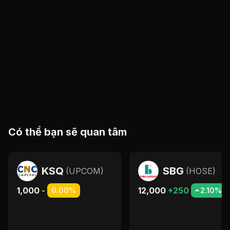
Có thể bạn sẽ quan tâm
KSQ
SBG
(
UPCOM
)
(
HOSE
)
1,000
-
12,000
+250
0.00%
2.10%