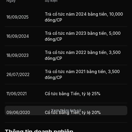
Ngày
Sự kiện
Trả cổ tức năm 2024 bằng tiền, 10,000
16/09/2025
Giá trị giao dịch nhà đầu tư nước ngoài 10 phiên gần nhất
đồng/CP
Trả cổ tức năm 2023 bằng tiền, 5,000
16/09/2024
đồng/CP
Trả cổ tức năm 2022 bằng tiền, 3,500
18/09/2023
đồng/CP
Trả cổ tức năm 2021 bằng tiền, 3,500
26/07/2022
đồng/CP
11/06/2021
Cổ tức bằng Tiền, tỷ lệ 25%
Xem thêm lịch sử
09/06/2020
Cổ tức bằng Tiền, tỷ lệ 20%
Thông tin doanh nghiệp
13/05/2019
Cổ tức bằng Tiền, tỷ lệ 20%