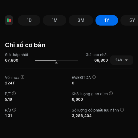
1D
1M
3M
1Y
5Y
Chỉ số cơ bản
Giá thấp nhất
Giá cao nhất
24h
67,800
68,800
Vốn hóa
EV/EBITDA
224T
0
P/E
Khối lượng giao dịch
5.19
6,600
P/B
Số lượng cổ phiếu lưu hành
1.31
3,286,404