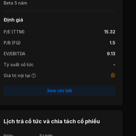
Beta 5 năm
Định giá
P/E (TTM)
15.32
P/B (FQ)
1.5
EV/EBITDA
9.13
Tỷ suất cổ tức
-
Giá trị nội tại
Xem chi tiết
Lịch trả cổ tức và chia tách cổ phiếu
Ngày
Sự kiện