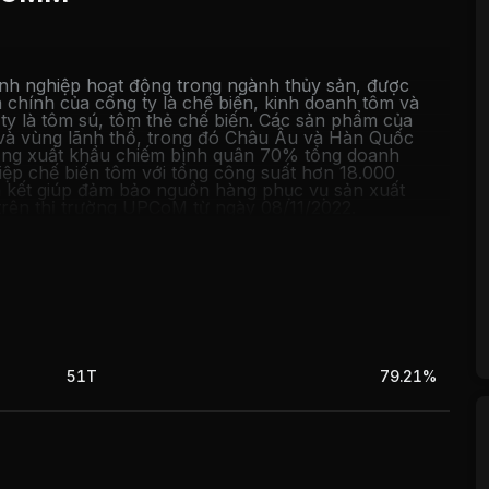
h nghiệp hoạt động trong ngành thủy sản, được
 chính của công ty là chế biến, kinh doanh tôm và
ty là tôm sú, tôm thẻ chế biến. Các sản phẩm của
 và vùng lãnh thổ, trong đó Châu Âu và Hàn Quốc
 động xuất khẩu chiếm bình quân 70% tổng doanh
hiệp chế biến tôm với tổng công suất hơn 18.000
n kết giúp đảm bảo nguồn hàng phục vụ sản xuất
trên thị trường UPCoM từ ngày 08/11/2022.
51T
79.21%