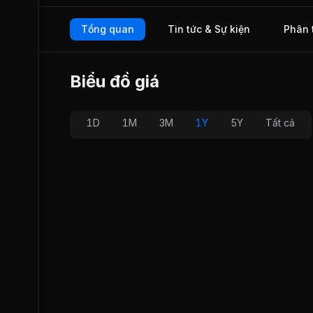
doanh. CMM chính thức được giao dịch trên thị trường UPCo
ngày 08/11/2022.
Tổng quan
Tin tức & Sự kiện
Phân 
Biểu đồ giá
1D
1M
3M
1Y
5Y
Tất cả