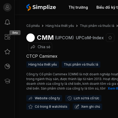
Thị trường
Biểu đồ kỹ 
Cổ phiếu
Hàng hóa thiết yếu
Thực phẩm và thuốc lá
Beta
CMM
(UPCOM)
UPCoM-Index
Chia sẻ
CTCP Camimex
Hàng hóa thiết yếu
Thực phẩm và thuốc lá
Công ty Cổ phần Camimex (CMM) là một doanh nghiệp hoạt
trong ngành thủy sản, được thành lập từ năm 2013. Hoạt độn
doanh chính của công ty là chế biến, kinh doanh tôm và gia
chế biến. Sản phẩm chính của công ty là tôm sú, tôm thẻ chế
Xem t
Các sản phẩm của công ty đã được xuất khẩu sang 25 quốc 
vùng lãnh thổ, trong đó Châu Âu và Hàn Quốc là 2 thị trường 
Website công ty
Lịch sử trả cổ tức
nhất. Doanh thu từ hoạt động xuất khẩu chiếm bình quân 70
Có trong 8 watchlists
Xem ghi chú
doanh thu của công ty. Công ty hiện sở hữu 3 xí nghiệp chế 
tôm với tổng công suất hơn 18.000 tấn/năm, cùng với vùng 
liệu được liên kết giúp đảm bảo nguồn hàng phục vụ sản xuấ