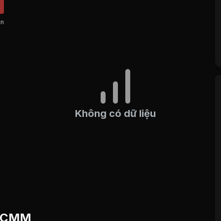
án
Không có dữ liệu
ếu CMM