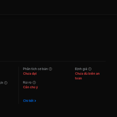
Phân tích cơ bản
Định giá
Chưa đạt
Chưa đủ biên an
toàn
Rủi ro
ách
Cần chú ý
Chi tiết