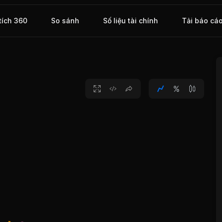
M từ
tích 360
So sánh
Số liệu tài chính
Tải báo cá