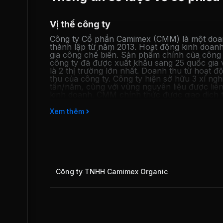
Vị thế công ty
Công ty Cổ phần Camimex (CMM) là một doan
thành lập từ năm 2013. Hoạt động kinh doanh
gia công chế biến. Sản phẩm chính của công 
công ty đã được xuất khẩu sang 25 quốc gia
là 2 thị trường lớn nhất. Doanh thu từ hoạt
thu của công ty. Công ty hiện sở hữu 3 xí ng
tấn/năm, cùng với vùng nguyên liệu được liê
kinh doanh. CMM chính thức được giao dịch 
Xem thêm
Công ty TNHH Camimex Organic