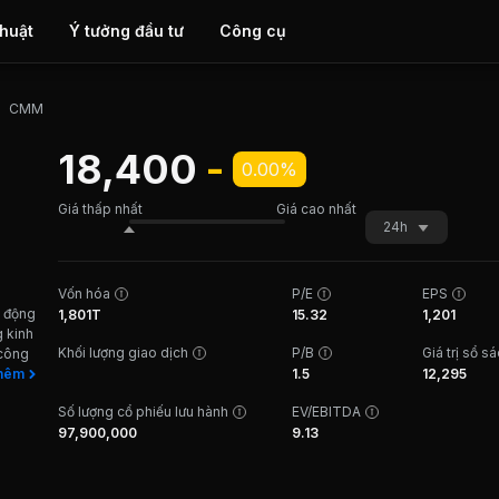
thuật
Ý tưởng đầu tư
Công cụ
CMM
18,400
-
0.00%
Giá thấp nhất
Giá cao nhất
24h
Vốn hóa
P/E
EPS
 động
1,801T
15.32
1,201
g kinh
Khối lượng giao dịch
P/B
Giá trị sổ s
 công
 biến.
hêm
1.5
12,295
gia và
Số lượng cổ phiếu lưu hành
EV/EBITDA
lớn
97,900,000
9.13
% tổng
biến
nguyên
t kinh