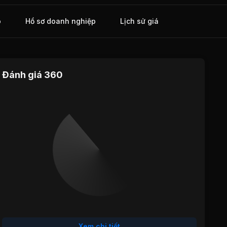
o
Hồ sơ doanh nghiệp
Lịch sử giá
Đánh giá 360
Định giá
Tăng trưởng
Cổ tức
Hiệu quả
Sức khỏe
hoạt động
tài chính
Xem chi tiết