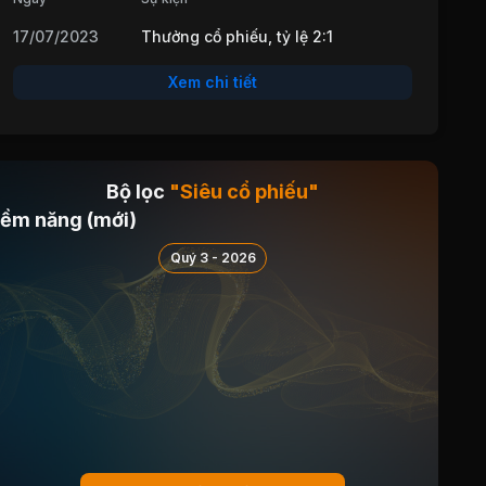
17/07/2023
Thưởng cổ phiếu, tỷ lệ 2:1
Xem chi tiết
Bộ lọc
"Siêu cổ phiếu"
iềm năng (mới)
Quý 3 - 2026