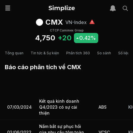
CMX
VN-Index
CTCP Camimex Group
4,750
+20
0.42%
Tổng quan
Tin tức & Sự kiện
Phân tích 360
So sánh
Số liệu t
Báo cáo phân tích về
CMX
Kết quả kinh doanh
07/03/2024
ABS
K
Q4/2023 có sự cải
thiện
Nắm bắt sự phục hồi
02/06/2022
VCSC
K
của nhu cầu tôm toàn