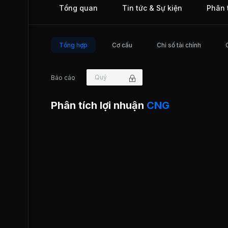
Tổng quan
Tin tức & Sự kiện
Phân 
LNG và LPG cho khách hàng trên toàn quốc như: Khu vực
Bắc (Hà Nội, Thái Nguyên, Bắc Ninh, Hải Phòng,...), khu v
Trung Bộ (Huế, Đà Nẵng, Quảng Nam, Bình Định), khu vực
Nam Bộ và các vùng miền khác (Bình Dương, TP. Hồ Chí M
Bà Rịa- Vũng Tàu,...).
Tổng hợp
Cơ cấu
Chỉ số tài chính
Quý
Báo cáo
Phân tích lợi nhuận
CNG