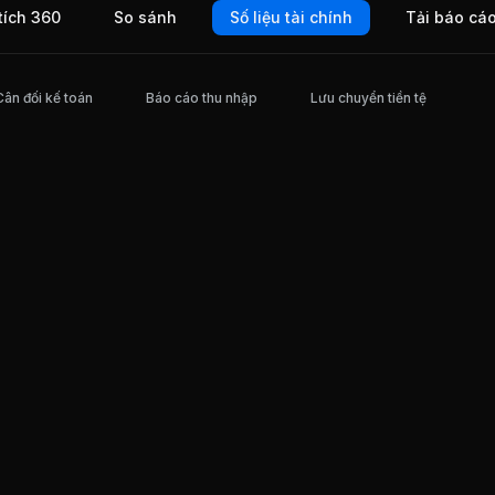
tích 360
So sánh
Số liệu tài chính
Tải báo cá
 miền
ực
 Đông
inh,
Cân đối kế toán
Báo cáo thu nhập
Lưu chuyển tiền tệ