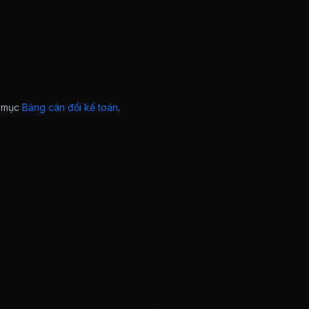
ở mục
Bảng cân đối kế toán
.