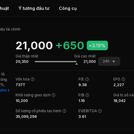
thuật
Ý tưởng đầu tư
Công cụ
iệu tài chính
21,000
+650
3.19%
Giá thấp nhất
Giá cao nhất
24h
20,350
21,000
 là
Vốn hóa
P/E
EPS
công
1%,
737T
9.38
2,227
NHH
hêm
Khối lượng giao dịch
P/B
Giá trị sổ s
nhiên
10,200
1.16
18,042
mà
c
Số lượng cổ phiếu lưu hành
EV/EBITDA
am,
35,099,296
3.61
g VIet
iến
ất
G,