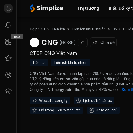
Thị trường
Biểu đồ kỹ 
Số l
Cổ phiếu
Tiện ích
Tiện ích khí tự nhiên
CNG
Beta
CNG
(HOSE)
Chia sẻ
CTCP CNG Việt Nam
Tiện ích
Tiện ích khí tự nhiên
CNG VIệt Nam được thành lập năm 2007 với số vốn điều lệ
19,2 tỷ đồng trên cơ sở vốn góp của các cổ đông là: Tổng 
ty cổ phần dung dịch khoan và hóa phẩm dầu khí (DMC)- 5
Công ty IEV Energy Sdn.Bhd Malaysia- 42% và công ty T
Xem t
Sơn Anh- 7%, nhằm vận chuyển và cung cấp khí nén thiên 
phục vụ nhu cầu sử dụng của các doanh nghiệp Việt Nam 
Website công ty
Lịch sử trả cổ tức
mạng lưới đường ống khí thấp áp có thể tiếp cận được. Cá
Có trong 370 watchlists
Xem ghi chú
khách hàng lớn của công ty là: Công ty TNHH URC VIệt N
Công ty Cổ phần thực phẩm Masan, Công ty TNHH Hyosun
Nam,...Công ty là doanh nghiệp tiên phong trong việc phổ b
sản phẩm CNG tại Việt Nam và hiện là doanh nghiệp lớn nh
trong ngành. Công ty cung cấp trọng gói nhiên liệu sạch CN