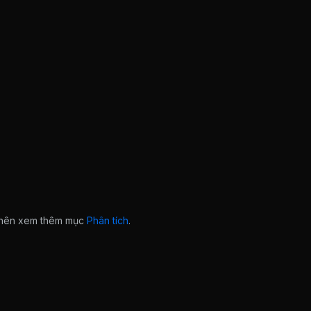
n nên xem thêm mục
Phân tích
.