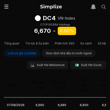
DC4
VN-Index
CTCP DICERA Holdings
6,670
-
0.00%
Tổng quan
Tin tức & Sự kiện
Phân tích 360
So sánh
Số liệu t
Lịch sử giá cổ phiếu
Giao dịch nhà đầu tư nước ngoài
Xuất file Metastock
Xuất file Excel
Giá
Giá
Giá mở
Giá cao
Ngày
thấp
đóng
cửa
nhất
nhất
cửa
07/08/2026
6,660
6,680
6,600
6,67