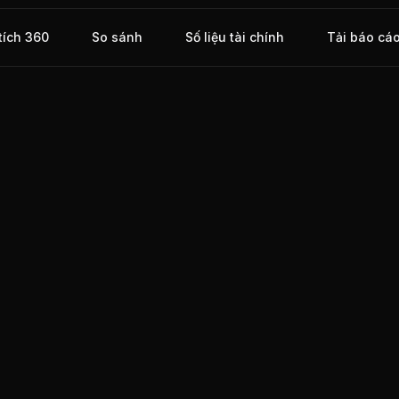
ỉnh
ừ
tích 360
So sánh
Số liệu tài chính
Tải báo cá