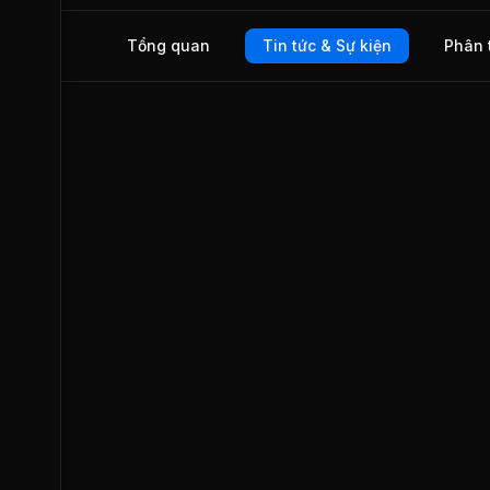
Quốc lộ 14 đoạn thuộc tỉnh Đắk Nông và Quốc lộ 91 thuộc t
Cần Thơ,... DGT được giao dịch trên thị trường UPCOM t
Tổng quan
Tin tức & Sự kiện
Phân 
tháng 03/2010.