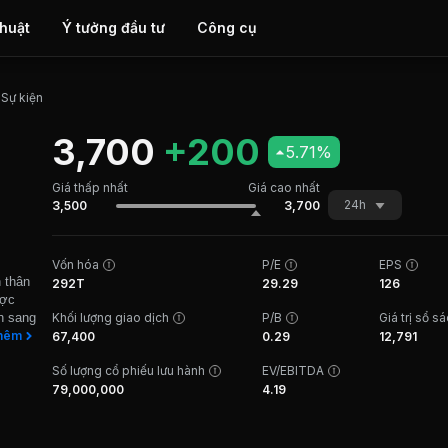
thuật
Ý tưởng đầu tư
Công cụ
 Sự kiện
3,700
+200
5.71%
Giá thấp nhất
Giá cao nhất
24h
3,500
3,700
Vốn hóa
P/E
EPS
 thân
292T
29.29
126
ược
h sang
Khối lượng giao dịch
P/B
Giá trị sổ s
a Công
hêm
67,400
0.29
12,791
inh
Số lượng cổ phiếu lưu hành
EV/EBITDA
 các
Bộ.
79,000,000
4.19
c gia
Tân
 Đường