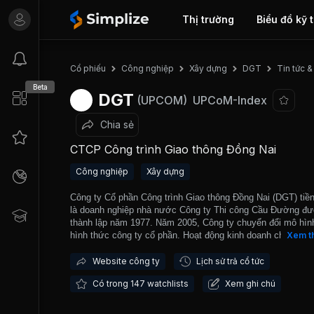
Thị trường
Biểu đồ kỹ 
Tin tức &
Cổ phiếu
Công nghiệp
Xây dựng
DGT
Beta
DGT
(UPCOM)
UPCoM-Index
Chia sẻ
CTCP Công trình Giao thông Đồng Nai
Công nghiệp
Xây dựng
Công ty Cổ phần Công trình Giao thông Đồng Nai (DGT) tiền
là doanh nghiệp nhà nước Công ty Thi công Cầu Đường đ
thành lập năm 1977. Năm 2005, Công ty chuyển đổi mô hìn
hình thức công ty cổ phần. Hoạt động kinh doanh chính củ
Xem t
ty là xây dựng các công trình giao thông, khai thác đá và k
doanh vật liệu xây dựng. Địa bàn kinh doanh của công ty là
Website công ty
Lịch sử trả cổ tức
tỉnh Đồng Nai, Đăk Nông và một số tỉnh tại miền Tây Nam 
Có trong 147 watchlists
Xem ghi chú
DGT đã tham gia nhiều công trình xây dựng trọng điểm quố
như Dự án cải tạo, nâng cấp đường lăn, hạ cánh Sân bay 
Sơn Nhất, Dự án thi công hệ thống Cảng Cát Lái Cái Mép,