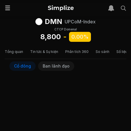
DMN
UPCoM-Index
CTCP Domenal
8,800
-
0.00%
Tổng quan
Tin tức & Sự kiện
Phân tích 360
So sánh
Số liệu t
Cổ đông
Ban lãnh đạo