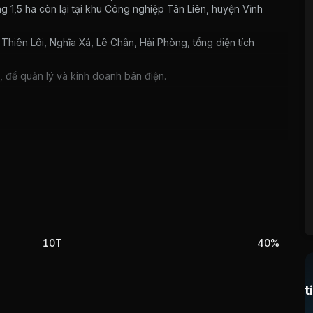
g 1,5 ha còn lại tại khu Công nghiệp Tân Liên, huyện Vĩnh
Thiên Lôi, Nghĩa Xá, Lê Chân, Hải Phòng, tổng diện tích
i, để quản lý và kinh doanh bán điện.
 kim loại đồng và nhôm. Sự biến động của giá đồng, nhôm
anh của Công ty.
 lớn, trong khi đời sống kinh tế của nhân dân khu vực nông
g tới doanh thu và tỷ suất lợi nhuận hàng năm.
10T
40%
t