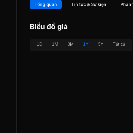
Tổng quan
Tin tức & Sự kiện
Phân 
Biểu đồ giá
1D
1M
3M
1Y
5Y
Tất cả