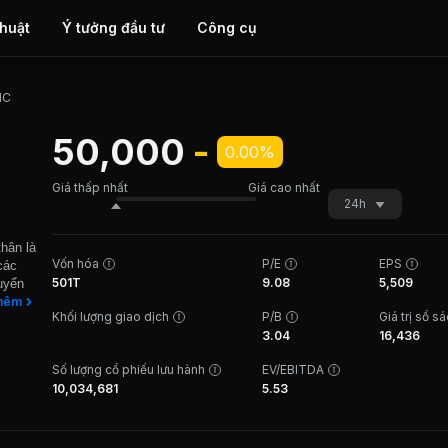
thuật
Ý tưởng đầu tư
Công cụ
NC
50,000
-
0.00%
Giá thấp nhất
Giá cao nhất
24h
hân là
Vốn hóa
P/E
EPS
các
501T
9.08
5,509
uyển
 những
hêm
Khối lượng giao dịch
P/B
Giá trị sổ s
công
3.04
16,436
 việc
yết
Số lượng cổ phiếu lưu hành
EV/EBITDA
10,034,681
5.53