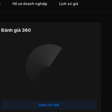
o
Hồ sơ doanh nghiệp
Lịch sử giá
Đánh giá 360
Định giá
Tăng trưởng
Cổ tức
Hiệu quả
Sức khỏe
hoạt động
tài chính
Xem chi tiết