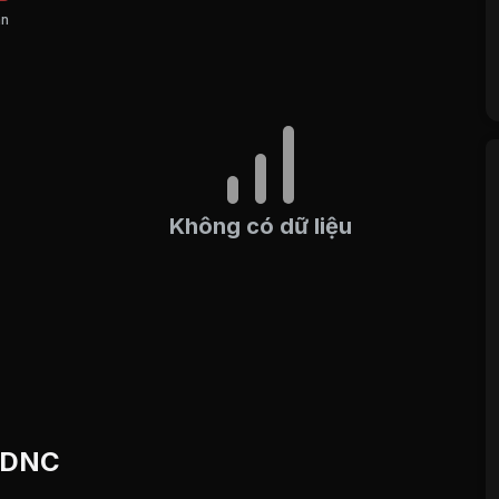
án
Không có dữ liệu
u DNC