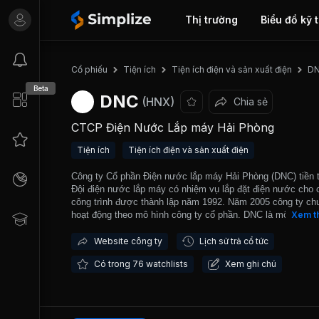
Thị trường
Biểu đồ kỹ 
D
Cổ phiếu
Tiện ích
Tiện ích điện và sản xuất điện
Beta
DNC
(HNX)
Chia sẻ
CTCP Điện Nước Lắp máy Hải Phòng
Tiện ích
Tiện ích điện và sản xuất điện
Công ty Cổ phần Điện nước lắp máy Hải Phòng (DNC) tiền t
Đội điện nước lắp máy có nhiệm vụ lắp đặt điện nước cho 
công trình được thành lập năm 1992. Năm 2005 công ty ch
hoạt động theo mô hình công ty cổ phần. DNC là một trong
Xem t
doanh nghiệp chủ chốt trong lĩnh vực xây lắp điện cho các 
trình trên thành phố Hải Phòng và là đơn vị tiên phong trong
Website công ty
Lịch sử trả cổ tức
đầu tư dự án cải tạo lưới điện nông thôn. DNC được niêm 
Có trong 76 watchlists
Xem ghi chú
trên sàn chứng khoán Hà Nội (HNX) từ năm 2007.