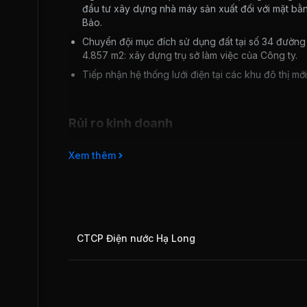
đầu tư xây dựng nhà máy sản xuất đối với mặt bằn
Bảo.
Chuyển đội mục đích sử dụng đất tại số 34 đường 
4.857 m2: xây dựng trụ sở làm việc của Công ty.
Tiếp nhận hệ thống lưới điện tại các khu đô thị mớ
Rủi ro kinh doanh
Nguyên vật liệu chính của sản phẩm dây cáp điện là
Xem thêm
trên thế giới ảnh hưởng đáng kể đến kết quả kinh do
Chi phí đầu tư xây dựng, sửa chữa hệ thống lưới điện
thôn còn nghèo, nhu cầu sử dụng điện thấp, ảnh hưởn
CTCP Điện nước Hạ Long