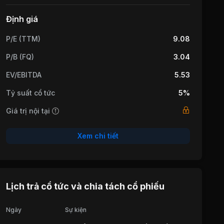
Định giá
P/E (TTM)
9.08
P/B (FQ)
3.04
EV/EBITDA
5.53
Tỷ suất cổ tức
5%
Giá trị nội tại
Xem chi tiết
Lịch trả cổ tức và chia tách cổ phiếu
Ngày
Sự kiện