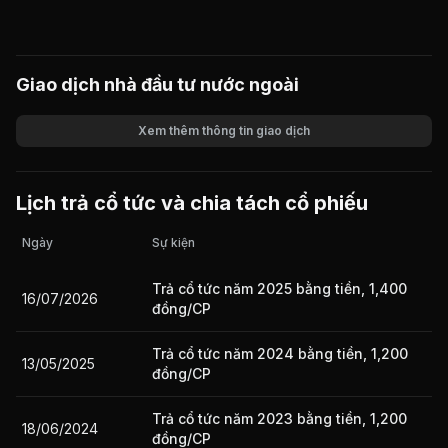
Giao dịch nhà đầu tư nước ngoài
Xem thêm thông tin giao dịch
Khối lượng
Giá trị giao dịch
Lịch trả cổ tức và chia tách cổ phiếu
Ngày
Sự kiện
Trả cổ tức năm 2025 bằng tiền, 1,400
16/07/2026
đồng/CP
Trả cổ tức năm 2024 bằng tiền, 1,200
13/05/2025
đồng/CP
Trả cổ tức năm 2023 bằng tiền, 1,200
18/06/2024
đồng/CP