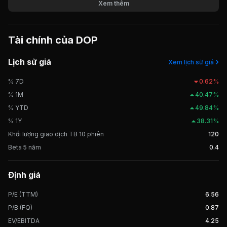
phần Vận tải Xăng dầu Đồng Tháp đi vào hoạt động theo mô hình cổ
Xem thêm
phần kể từ tháng 11 năm 2004. Công ty chuyên cung cấp dịch vụ vận
tải xăng dầu, nhớt, khí hóa lỏng và vận tải hàng hóa bằng đường sông
và đường bộ. DOP được giao dịch trên thị trường UPCOM từ tháng
Tài chính của
DOP
10/2015.
Lịch sử giá
Xem lịch sử giá
% 7D
0.62%
% 1M
40.47%
% YTD
49.84%
% 1Y
38.31%
Khối lượng giao dịch TB 10 phiên
120
Beta 5 năm
0.4
Định giá
P/E (TTM)
6.56
P/B (FQ)
0.87
EV/EBITDA
4.25