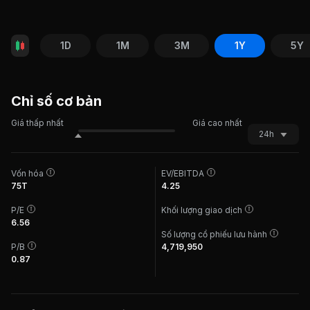
1D
1M
3M
1Y
5Y
Chỉ số cơ bản
Giá thấp nhất
Giá cao nhất
24h
Vốn hóa
EV/EBITDA
75T
4.25
P/E
Khối lượng giao dịch
6.56
Số lượng cổ phiếu lưu hành
P/B
4,719,950
0.87