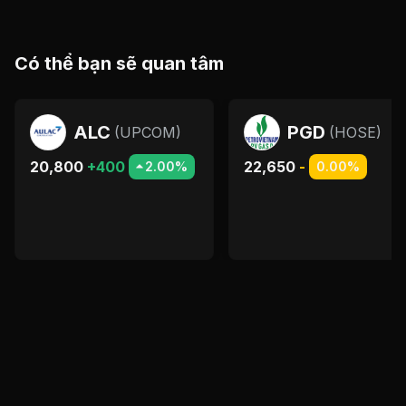
Có thể bạn sẽ quan tâm
ALC
PGD
(
UPCOM
)
(
HOSE
)
20,800
+400
22,650
-
2.00%
0.00%