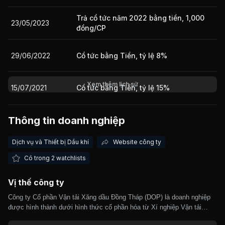
Trả cổ tức năm 2022 bằng tiền, 1,000
23/05/2023
đồng/CP
Giá trị giao dịch nhà đầu tư nước ngoài 10 phiên gần nhất
29/06/2022
Cổ tức bằng Tiền, tỷ lệ 8%
Xem thêm lịch sử
15/07/2021
Cổ tức bằng Tiền, tỷ lệ 15%
Thông tin doanh nghiệp
05/08/2020
Cổ tức bằng Tiền, tỷ lệ 12%
Dịch vụ và Thiết bị Dầu khí
Website công ty
Cổ tức bằng Cổ phiếu, tỷ lệ 100:8
30/07/2019
Cổ tức bằng Tiền, tỷ lệ 4%
Có trong 2 watchlists
Vị thế công ty
14/05/2018
Cổ tức bằng Tiền, tỷ lệ 14%
Công ty Cổ phần Vận tải Xăng dầu Đồng Tháp (DOP) là doanh nghiệp
được hình thành dưới hình thức cổ phần hóa từ Xí nghiệp Vận tải
25/04/2017
Cổ tức bằng Tiền, tỷ lệ 12%
Xăng dầu thuộc Công ty Thương mại Dầu khí Đồng Tháp. Công ty Cổ