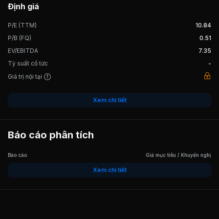
Định giá
P/E (TTM)
10.84
P/B (FQ)
0.51
EV/EBITDA
7.35
Tỷ suất cổ tức
-
Giá trị nội tại
Xem chi tiết
Báo cáo phân tích
Báo cáo
Giá mục tiêu / Khuyến nghị
Xem chi tiết