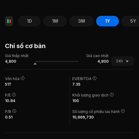
1D
1M
3M
1Y
5Y
Chỉ số cơ bản
Giá thấp nhất
Giá cao nhất
24h
4,800
4,800
Vốn hóa
EV/EBITDA
51T
7.35
P/E
Khối lượng giao dịch
10.84
100
P/B
Số lượng cổ phiếu lưu hành
0.51
10,669,730