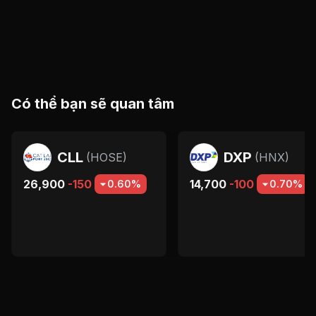
Có thể bạn sẽ quan tâm
CLL
DXP
(
HOSE
)
(
HNX
)
26,900
-150
14,700
-100
0.60%
0.70%