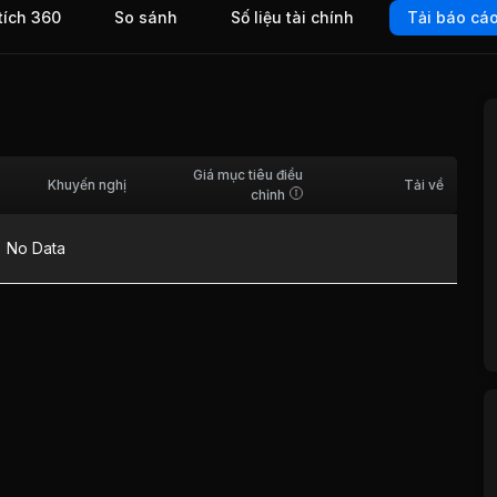
tích 360
So sánh
Số liệu tài chính
Tải báo cá
ng ty
 Sách
007,
oán Hà
Giá mục tiêu điều
Khuyến nghị
Tải về
chỉnh
No Data