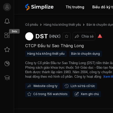
Thị trường
Biểu đồ kỹ 
Cổ phiếu
Hàng hóa không thiết yếu
Bán lẻ chuyên dụ
Beta
DST
(HNX)
Chia sẻ
CTCP Đầu tư Sao Thăng Long
Hàng hóa không thiết yếu
Bán lẻ chuyên dụng
Công ty Cổ phần Đầu tư Sao Thăng Long (DST) tiền thân là
Phòng sách giáo khoa trực thuộc Sở Giáo dục - Đào tạo N
Định được thành lập năm 1983. Năm 2004, công ty chuyển
hoạt động theo mô hình cổ phần. Công ty hoạt động chính t
Xem t
ngành kinh doanh sách giáo khoa và có thế mạnh là sách 
khảo, triển khai phát hành sách, công ty còn liên doanh liên
Website công ty
Lịch sử trả cổ tức
với các nhà xuất bản khác để sản xuất bản thảo sách. Hiện
Có trong 156 watchlists
Xem ghi chú
Công ty có 5 cửa hàng sách, 46 trường THPT, 10 đại lý cấp
đại lý cấp 2 và 1 siêu thị tổng hợp giới thiệu, kinh doanh s
thiết bị giáo dục (rộng 235,5 m2, ngay tại trụ sở Công ty ở 
Minh Khai, Tp. Nam Định). Bên cạnh đó, công ty còn phân 
cho 10 phòng Giáo dục - Đào tạo – là đơn vị quản lý 245 tr