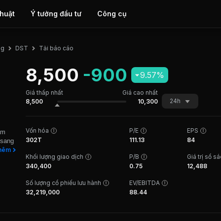
thuật
Ý tưởng đầu tư
Công cụ
Tải báo cáo
ng
DST
8,500
-900
9.57%
Giá thấp nhất
Giá cao nhất
24h
8,500
10,300
Vốn hóa
P/E
EPS
am
302T
111.13
84
 sang
rong
hêm
Khối lượng giao dịch
P/B
Giá trị sổ s
tham
340,400
0.75
12,488
 kết
 nay
Số lượng cổ phiếu lưu hành
EV/EBITDA
 1, 36
32,219,000
88.44
ách và
số 13
phối
ường