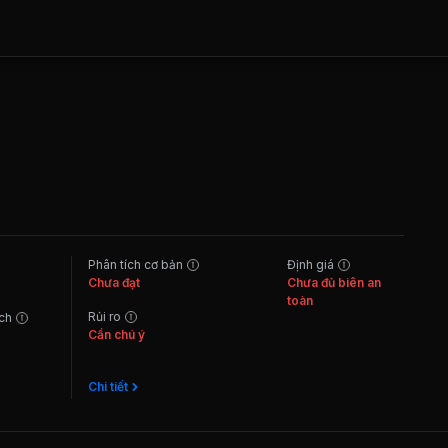
Phân tích cơ bản
Định giá
Chưa đạt
Chưa đủ biên an
toàn
Rủi ro
ách
Cần chú ý
Chi tiết