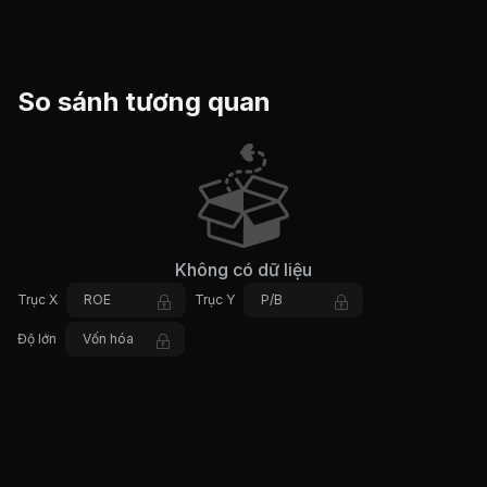
So sánh tương quan
Không có dữ liệu
Trục X
ROE
Trục Y
P/B
Độ lớn
Vốn hóa