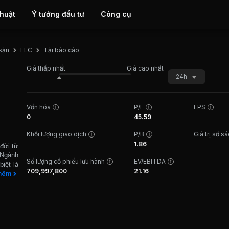
thuật
Ý tưởng đầu tư
Công cụ
Tải báo cáo
 sản
FLC
Giá thấp nhất
Giá cao nhất
24h
Vốn hóa
P/E
EPS
0
45.59
Khối lượng giao dịch
P/B
Giá trị sổ s
1.86
đời từ
 Ngành
Số lượng cổ phiếu lưu hành
EV/EBITDA
iệt là
709,997,800
21.16
thương
hêm
 Ngoài
; kinh
c. Các
 Beach
f Club
n cạnh