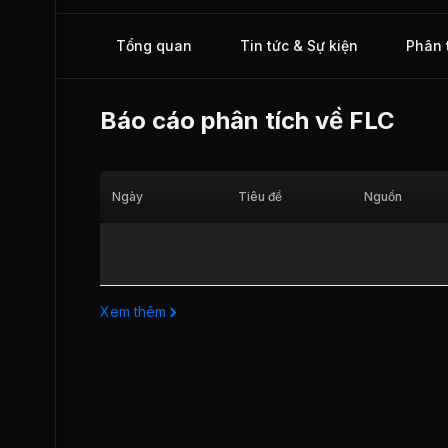
đó, Tập đoàn còn tham gia vào lĩnh vực kinh doanh vận tả
không, nông nghiệp công nghệ cao và y tế.
Tổng quan
Tin tức & Sự kiện
Phân 
Báo cáo phân tích về
FLC
Ngày
Tiêu đề
Nguồn
Xem thêm