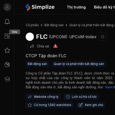
Thị trường
Biểu đồ kỹ 
Cổ phiếu
Bất động sản
Quản lý và phát triển bất động
Beta
FLC
(UPCOM)
UPCoM-Index
Chia sẻ
CTCP Tập đoàn FLC
Bất động sản
Quản lý và phát triển bất động sản
Công ty Cổ phần Tập đoàn FLC (FLC), được chính thức ra 
sự hợp nhất của các công ty thành viên từ năm 2010.
nghề kinh doanh chủ yếu là kinh doanh bất động sản, đặc b
Bất động sản nhà ở, bất động sản nghỉ dưỡng, trung tâm 
Xem t
mại, văn phòng cho thuê, bất động sản khu công nghiệp.
ra, FLC còn kinh doanh dịch vụ khách sạn, nghỉ dưỡng
Website công ty
Lịch sử trả cổ tức
doanh các cơ sở thể thao và kinh doanh thương mại khá
Có trong 1,582 watchlists
Xem ghi chú
công trình tiêu biểu mà FLC đã thực hiện: FLC Sầm Sơn
& Golf Resort, FLC Star Tower, Quần thể FLC Hạ Long Gol
& Resort, FLC Twin Tower và nhiều dự án lớn khác. Bê