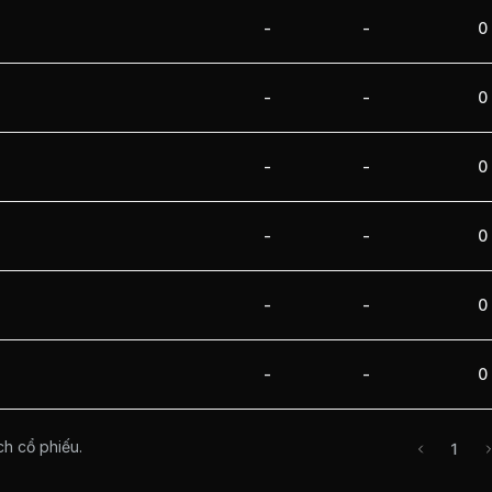
-
-
0
-
-
0
-
-
0
-
-
0
-
-
0
-
-
0
ch cổ phiếu.
1