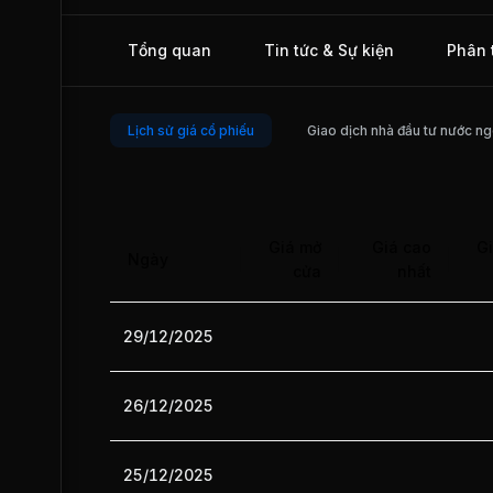
đó, Tập đoàn còn tham gia vào lĩnh vực kinh doanh vận tả
không, nông nghiệp công nghệ cao và y tế.
Tổng quan
Tin tức & Sự kiện
Phân 
Lịch sử giá cổ phiếu
Giao dịch nhà đầu tư nước ng
Giá mở
Giá cao
Gi
Ngày
cửa
nhất
29/12/2025
26/12/2025
25/12/2025