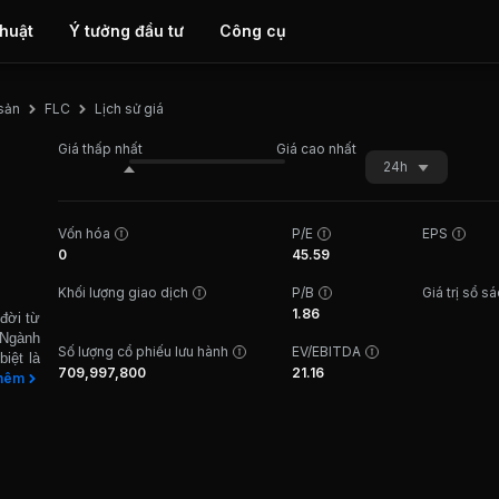
thuật
Ý tưởng đầu tư
Công cụ
Lịch sử giá
 sản
FLC
Giá thấp nhất
Giá cao nhất
24h
Vốn hóa
P/E
EPS
0
45.59
Khối lượng giao dịch
P/B
Giá trị sổ s
1.86
đời từ
 Ngành
Số lượng cổ phiếu lưu hành
EV/EBITDA
iệt là
709,997,800
21.16
thương
hêm
 Ngoài
; kinh
c. Các
 Beach
f Club
n cạnh