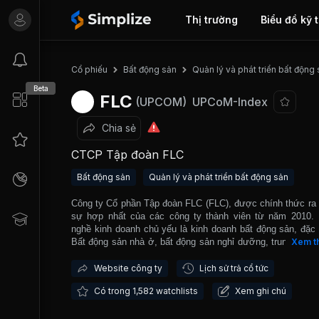
Thị trường
Biểu đồ kỹ 
Cổ phiếu
Bất động sản
Quản lý và phát triển bất động
Beta
FLC
(UPCOM)
UPCoM-Index
Chia sẻ
CTCP Tập đoàn FLC
Bất động sản
Quản lý và phát triển bất động sản
Công ty Cổ phần Tập đoàn FLC (FLC), được chính thức ra 
sự hợp nhất của các công ty thành viên từ năm 2010.
nghề kinh doanh chủ yếu là kinh doanh bất động sản, đặc b
Bất động sản nhà ở, bất động sản nghỉ dưỡng, trung tâm 
Xem t
mại, văn phòng cho thuê, bất động sản khu công nghiệp.
ra, FLC còn kinh doanh dịch vụ khách sạn, nghỉ dưỡng
Website công ty
Lịch sử trả cổ tức
doanh các cơ sở thể thao và kinh doanh thương mại khá
Có trong 1,582 watchlists
Xem ghi chú
công trình tiêu biểu mà FLC đã thực hiện: FLC Sầm Sơn
& Golf Resort, FLC Star Tower, Quần thể FLC Hạ Long Gol
& Resort, FLC Twin Tower và nhiều dự án lớn khác. Bê