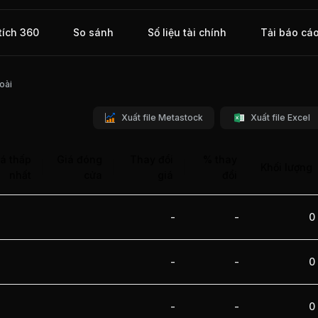
i hàng
tích 360
So sánh
Số liệu tài chính
Tải báo cá
oài
Xuất file Metastock
Xuất file Excel
á thấp
Giá đóng
Thay đổi
% thay
Khối lượng
nhất
cửa
giá
đổi
-
-
0
-
-
0
-
-
0