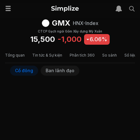
GMX
HNX-Index
CTCP Gạch ngói Gốm Xây dựng Mỹ Xuân
15,500
-1,000
6.06%
Tổng quan
Tin tức & Sự kiện
Phân tích 360
So sánh
Số liệu t
Cổ đông
Ban lãnh đạo