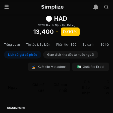
HAD
CTCP Bia Hà Nội - Hải Dương
13,400
-
0.00%
Tổng quan
Tin tức & Sự kiện
Phân tích 360
So sánh
Số liệu t
Lịch sử giá cổ phiếu
Giao dịch nhà đầu tư nước ngoài
Xuất file Metastock
Xuất file Excel
Giá
Giá
Giá mở
Giá cao
Ngày
thấp
đóng
cửa
nhất
nhất
cửa
06/08/2026