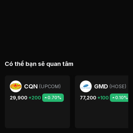
Có thể bạn sẽ quan tâm
CQN
GMD
(
UPCOM
)
(
HOSE
)
29,900
+200
77,200
+100
0.70%
0.10%