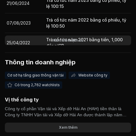
Trả cổ tức năm 2023 bằng cổ phiếu, tỷ
21/06/2024
lệ 100:15
Trả cổ tức năm 2022 bằng cổ phiếu, tỷ
07/08/2023
lệ 100:50
Trả cổ tức năm 2021 bằng tiền, 1,000
Xem thêm lịch sử
25/04/2022
đồng/CP
Thông tin doanh nghiệp
14/06/2021
Cổ tức bằng Tiền, tỷ lệ 10%
Cơ sở hạ tầng giao thông vận tải
Website công ty
29/06/2020
Cổ tức bằng Tiền, tỷ lệ 10%
Có trong 2,762 watchlists
Vị thế công ty
04/06/2019
Cổ tức bằng Tiền, tỷ lệ 15%
Công ty cổ phần Vận tải và Xếp dỡ Hải An (HAH) tiền thân là
Công ty TNHH Vận tải và Xếp dỡ Hải An được thành lập năm
Bán ưu đãi, tỷ lệ 2:1, giá 14000 đ/cp
02/05/2018
2009. Công ty hoạt động chính trên lĩnh khai thác cảng và vận
Cổ tức bằng Tiền, tỷ lệ 10%
tải. Công ty hiện đang sở hữu đội tàu với sức chứa gần 16.000
Xem thêm
TEUs. Địa bàn kinh doanh của công ty bao gồm các tỉnh, thành