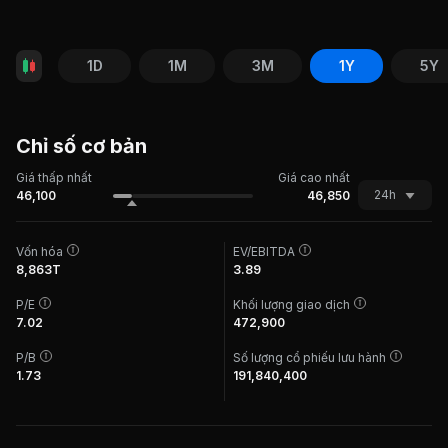
1D
1M
3M
1Y
5Y
Chỉ số cơ bản
Giá thấp nhất
Giá cao nhất
24h
46,100
46,850
Vốn hóa
EV/EBITDA
8,863T
3.89
P/E
Khối lượng giao dịch
7.02
472,900
P/B
Số lượng cổ phiếu lưu hành
1.73
191,840,400