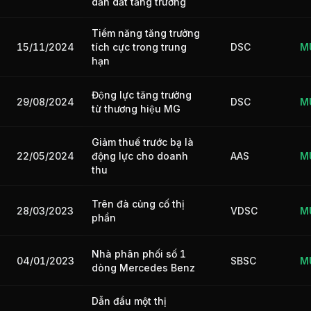
dẫn dắt tăng trưởng
Tiềm năng tăng trưởng
15/11/2024
DSC
M
tích cực trong trung
hạn
Động lực tăng trưởng
29/08/2024
DSC
M
từ thương hiệu MG
Giảm thuế trước bạ là
22/05/2024
AAS
M
động lực cho doanh
thu
Trên đà củng cố thị
28/03/2023
VDSC
M
phần
Nhà phân phối số 1
04/01/2023
SBSC
M
dòng Mercedes Benz
Dẫn đầu một thị