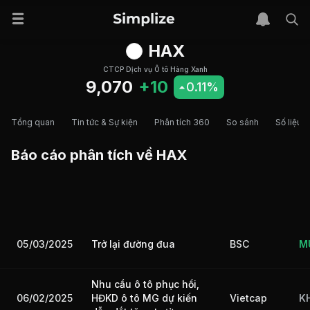
HAX
CTCP Dịch vụ Ô tô Hàng Xanh
9,070
+10
0.11%
Tổng quan
Tin tức & Sự kiện
Phân tích 360
So sánh
Số liệu t
Báo cáo phân tích về
HAX
05/03/2025
Trở lại đường đua
BSC
M
Nhu cầu ô tô phục hồi,
06/02/2025
Vietcap
K
HĐKD ô tô MG dự kiến