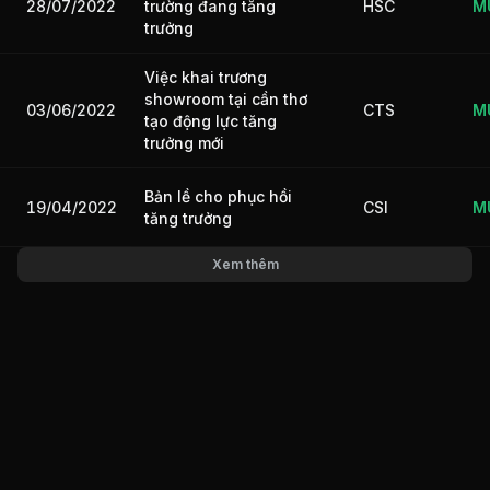
28/07/2022
HSC
M
trường đang tăng
trưởng
Việc khai trương
showroom tại cần thơ
03/06/2022
CTS
M
tạo động lực tăng
trưởng mới
Bản lề cho phục hồi
19/04/2022
CSI
M
tăng trưởng
Xem thêm