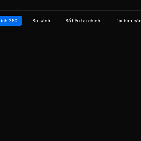
sau
.47%.
1%,
tích 360
So sánh
Số liệu tài chính
Tải báo cá