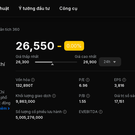
thuật
Ý tưởng đầu tư
Công cụ
ân tích 360
26,550
-
0.00%
Giá thấp nhất
Giá cao nhất
24h
26,300
26,900
hí
Vốn hóa
P/E
EPS
132,890T
6.96
3,816
Chí
Khối lượng giao dịch
P/B
Giá trị sổ s
 phố
9,863,000
1.55
17,151
t động
B lần
hêm
Số lượng cổ phiếu lưu hành
EV/EBITDA
khoán
5,005,276,000
năm
ức
. Tỷ