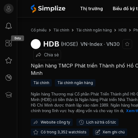
Thị trường
Biểu đồ kỹ 
Ph
Cổ phiếu
Tài chính
Tài chính ngân hàng
HDB
Beta
HDB
(HOSE)
VN-Index
·
VN30
Chia sẻ
Ngân hàng TMCP Phát triển Thành phố Hồ C
Minh
Tài chính
Tài chính ngân hàng
Ngân hàng Thương mại Cổ phần Phát Triển Thành phố Hồ 
Minh (HDB) có tiền thân là Ngân hàng Phát triển Nhà Thành
Hồ Chí Minh được thành lập vào năm 1989. Ngân hàng hoạ
chính trong lĩnh vực huy động vốn và cho vay tín dụng. HD
Xem t
lượt được niêm yết và giao dịch trên Sở Giao dịch Chứng 
Thành phố Hồ Chí Minh (HOSE) từ cuối năm 2017 và đầu 
Website công ty
Lịch sử trả cổ tức
2018. Năm 2025, so với cùng kỳ, biên lãi thuần (NIM) ở m
Có trong 3,352 watchlists
Xem ghi chú
4.53%, giảm 0.67%. Tỷ lệ nợ xấu ở mức 2.44%, tăng 0.5%