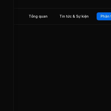
lệ bao phủ nợ xấu ở mức 54.8%, giảm 13.91%. Lợi nhuận 
thuế công ty mẹ có giá trị bằng 16,5 nghìn tỷ đồng, tăng 29
Tỷ suất lợi nhuận trên vốn chủ sở hữu (ROE) ở mức 25.4
giảm 0.38%.
Tổng quan
Tin tức & Sự kiện
Phân 