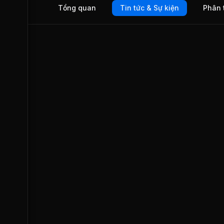
Tổng quan
Tin tức & Sự kiện
Phân 
(HOSE).