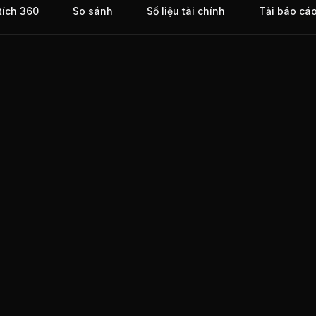
tích 360
So sánh
Số liệu tài chính
Tải báo cá