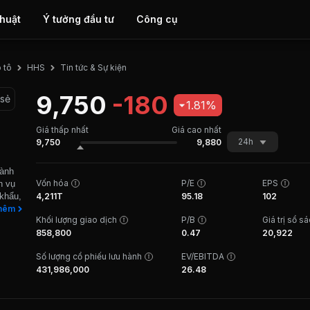
thuật
Ý tưởng đầu tư
Công cụ
Tin tức & Sự kiện
 tô
HHS
9,750
-180
 sẻ
1.81%
Giá thấp nhất
Giá cao nhất
24h
9,750
9,880
hành
Vốn hóa
P/E
EPS
h vụ
 khẩu,
4,211T
95.18
102
ng
hêm
Khối lượng giao dịch
P/B
Giá trị sổ s
Công
858,800
0.47
20,922
iệu
anh
Số lượng cổ phiếu lưu hành
EV/EBITDA
là
431,986,000
26.48
c biệt
c vụ
ức