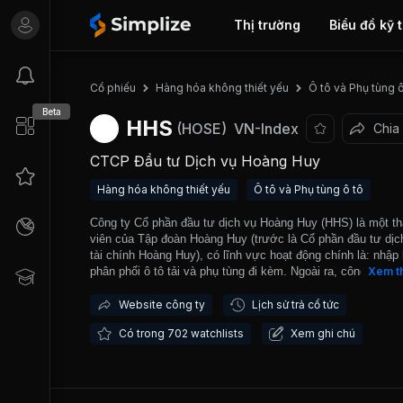
Thị trường
Biểu đồ kỹ 
Cổ phiếu
Hàng hóa không thiết yếu
Ô tô và Phụ tùng ô
Beta
HHS
(HOSE)
VN-Index
Chia
CTCP Đầu tư Dịch vụ Hoàng Huy
Hàng hóa không thiết yếu
Ô tô và Phụ tùng ô tô
Công ty Cổ phần đầu tư dịch vụ Hoàng Huy (HHS) là một t
viên của Tập đoàn Hoàng Huy (trước là Cổ phần đầu tư dịc
tài chính Hoàng Huy), có lĩnh vực hoạt động chính là: nhập
phân phối ô tô tải và phụ tùng đi kèm. Ngoài ra, công ty cũ
Xem t
tham gia kinh doanh bất động sản và cho thuê văn phòng. 
ty là nhà phân phối độc quyền sản phẩm ô tô tải của nhãn h
Website công ty
Lịch sử trả cổ tức
Dongfeng – Hồ Bắc Trung Quốc, là nhà sản xuất ô tô có do
Có trong 702 watchlists
Xem ghi chú
thu lớn thứ ba ở Trung Quốc. Sản phẩm chính của công ty 
dòng xe tải hạng trung và hạng nặng nhãn hiệu Dongfeng, đặ
là ô tô tải 300 và 375 mã lực, các loại xe ô tô tải thùng phụ
cho thị trường trong nước. Ngày 15/02/2012, HHS chính th
niêm yết cổ phiếu trên Sở giao dịch Thành phố Hồ Chí Minh