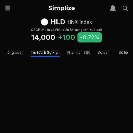
HLD
HNX-Index
CTCP Đầu tư và Phát triển Bất động sản Hudland
14,000
+100
0.72%
Tổng quan
Tin tức & Sự kiện
Phân tích 360
So sánh
Số liệu t