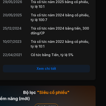
29/05/2026
Trả cổ tức năm 2025 bằng cổ phiếu,
tỷ lệ 10:1
20/05/2025
Trả cổ tức năm 2024 bằng cổ phiếu,
tỷ lệ 100:7
25/12/2024
Trả cổ tức năm 2024 bằng tiền, 300
đồng/CP
10/07/2023
Trả cổ tức năm 2022 bằng cổ phiếu,
tỷ lệ 10:1
22/04/2021
Cổ tức bằng Tiền, tỷ lệ 5%
19/01/2021
Bán ưu đãi, tỷ lệ 100000:683, giá
10000 đ/cp
Xem chi tiết
19/01/2021
Thực hiện quyền mua cổ phiếu phát
hành thêm, tỷ lệ 100000:68337, giá
10,000 đồng/CP
Bộ lọc
"Siêu cổ phiếu"
06/08/2020
Cổ tức bằng Cổ phiếu, tỷ lệ 100:10
iềm năng (mới)
21/01/2020
Cổ tức bằng Tiền, tỷ lệ 5%