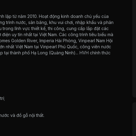
h lập từ năm 2010. Hoạt động kinh doanh chủ yếu của
công trình nước, sân băng, khu vui chơi, nhập khẩu và phân
 trong lĩnh vực thiết kế, thi công, cung cấp lắp đặt các
cơ điện uy tín nhất tại Việt Nam. Các công trình tiêu biểu mà
homes Golden River, Imperia Hải Phòng, Vinpearl Nam Hội
ớn nhất Việt Nam tại Vinpearl Phú Quốc, công viên nước
 tại thành phố Hạ Long (Quảng Ninh)... HVH chính thức
rí;
nước và đồ gỗ nội thất.