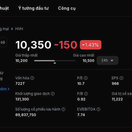
thuật
Ý tưởng đầu tư
Công cụ
HVH
g mại
10,350
-150
 sẻ
1.43%
Giá thấp nhất
Giá cao nhất
24h
10,200
10,500
từ
Vốn hóa
P/E
EPS
ng
722T
10.7
966
hêm
Khối lượng giao dịch
P/B
Giá trị sổ s
 thi
131,300
0.92
11,222
và là
rình
Số lượng cổ phiếu lưu hành
EV/EBITDA
t,
69,837,750
7.74
ội
ất
ậc
Long