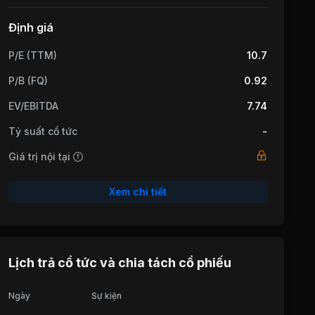
Định giá
P/E (TTM)
10.7
P/B (FQ)
0.92
EV/EBITDA
7.74
Tỷ suất cổ tức
-
Giá trị nội tại
Xem chi tiết
Lịch trả cổ tức và chia tách cổ phiếu
Ngày
Sự kiện