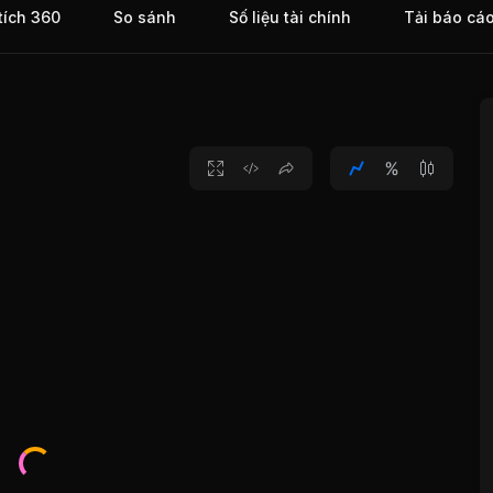
tích 360
So sánh
Số liệu tài chính
Tải báo cá
ừ ngày