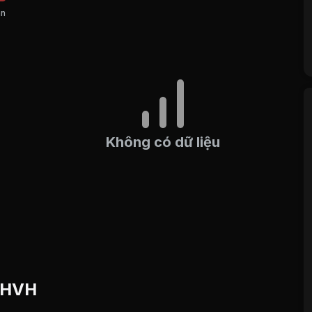
án
Không có dữ liệu
u HVH