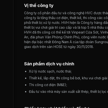
Vị thế công ty
Công ty cổ phần đầu tư và công nghệ HVC được thàn
công ty là tổng thầu cơ điện, thiết kế, thi công các 
phối thiết bị xử lý nước. HVH hiện là Công ty hàng đầu
thiết bị vui chơi giải trí cao cấp và là top 5 nhà thầu 
HVH đã thi công có thể kể tới Vinpearl Cửa Sót, Vin
An, đài phun Văn Phòng Chính Phủ, công viên nước l
hiện đại bậc nhất Đông Nam Á của tập đoàn Sungroup
giao dịch trên sàn HOSE từ ngày 30/11/2018.
Sản phẩm dịch vụ chính
Xử lý nước sạch, nước thải;
Thiết kế, lắp đặt, thi công bể bơi, khu vui chơi giải t
Thi công cơ điện (M&E);
Đầu tư vào nhà máy sản xuất sắt thép, thiết bị lọc 