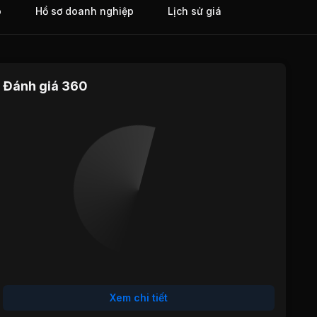
o
Hồ sơ doanh nghiệp
Lịch sử giá
Đánh giá 360
Định giá
Tăng trưởng
Cổ tức
Hiệu quả
Sức khỏe
hoạt động
tài chính
Xem chi tiết