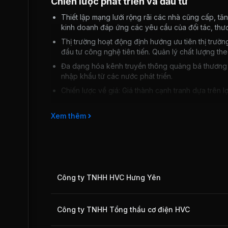
Chiến lược phát triển và đầu tư
Thiết lập mạng lưới rộng rãi các nhà cũng cấp, t
kinh doanh đáp ứng các yêu cầu của đối tác, thươ
Thị trường hoạt động định hướng ưu tiên thị trườn
đầu tư công nghệ tiên tiến. Quản lý chất lượng the
Đa dạng hóa kênh truyền thông quảng bá thương hi
nhập khẩu từ các nước phát triển.
Chiến lược về giá: Giá thành cạnh tranh dựa trên l
Xem thêm
Rủi ro kinh doanh
Những rủi ro về mặt kinh tế vĩ mô như: Tốc độ tăng trưở
động kinh doanh của công ty có hoạt động nhập khẩu t
bằng ngoại tệ).
Những ảnh hưởng từ cuộc chiến tranh thương mại Mỹ - 
Công ty TNHH HVC Hưng Yên
cạnh tranh.
Những rủi ro đặc thù như: Thiếu hụt nguồn nhân lực c
Công ty TNHH Tổng thầu cơ điện HVC
khẩu từ nước ngoài.
Những rủi ro khác: Rủi ro về tốc độ tăng trưởng vốn nh