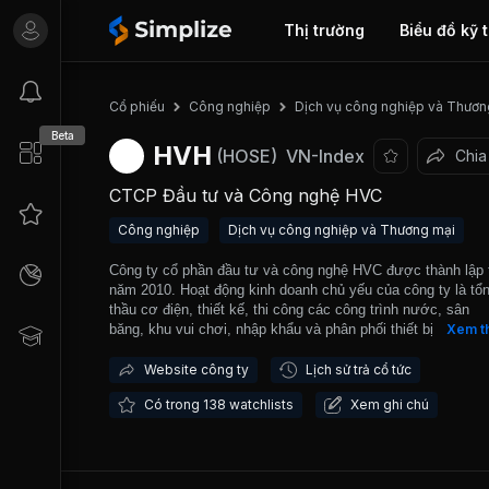
Thị trường
Biểu đồ kỹ 
Cổ phiếu
Công nghiệp
Dịch vụ công nghiệp và Thươn
Beta
HVH
(HOSE)
VN-Index
Chia
CTCP Đầu tư và Công nghệ HVC
Công nghiệp
Dịch vụ công nghiệp và Thương mại
Công ty cổ phần đầu tư và công nghệ HVC được thành lập 
năm 2010. Hoạt động kinh doanh chủ yếu của công ty là tổ
thầu cơ điện, thiết kế, thi công các công trình nước, sân
băng, khu vui chơi, nhập khẩu và phân phối thiết bị xử lý
Xem t
nước. HVH hiện là Công ty hàng đầu trong lĩnh vực thiết kế,
công, cung cấp lắp đặt các thiết bị vui chơi giải trí cao cấp 
Website công ty
Lịch sử trả cổ tức
top 5 nhà thầu cơ điện uy tín nhất tại Việt Nam. Các công t
Có trong 138 watchlists
Xem ghi chú
tiêu biểu mà HVH đã thi công có thể kể tới Vinpearl Cửa Só
Vinhomes Golden River, Imperia Hải Phòng, Vinpearl Nam H
An, đài phun Văn Phòng Chính Phủ, công viên nước lớn nh
Việt Nam tại Vinpearl Phú Quốc, công viên nước hiện đại b
nhất Đông Nam Á của tập đoàn Sungroup tại thành phố Hạ 