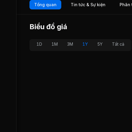
Tổng quan
Tin tức & Sự kiện
Phân 
(Quảng Ninh)... HVH chính thức giao dịch trên sàn HOSE t
30/11/2018.
Biểu đồ giá
1D
1M
3M
1Y
5Y
Tất cả