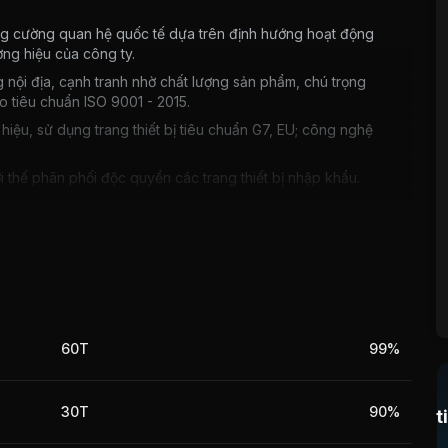
ăng cường quan hệ quốc tế dựa trên định hướng hoạt động
ng hiệu của công ty.
g nội địa, cạnh tranh nhờ chất lượng sản phẩm, chú trọng
o tiêu chuẩn ISO 9001 - 2015.
ệu, sử dụng trang thiết bị tiêu chuẩn G7, EU; công nghệ
ợi thế phân phối độc quyền các trang thiết bị nhập khẩu.
ng kinh tế, lạm phát, lãi suất, rủi ro vể tỷ giá (do hoạt
hiết bị phục vụ hoạt động lắp đặt thiết bị thanh toán
Trung, rủi ro về mặt luật pháp, rủi ro đến từ các đối thủ
60T
99%
ó trình độ, rủi ro từ nguồn nguyên vật liệu đầu vào do nhập
30T
90%
t
anh, rủi ro về quản trị công ty..