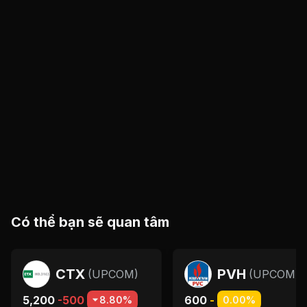
Có thể bạn sẽ quan tâm
CTX
PVH
(
UPCOM
)
(
UPCOM
)
5,200
-500
600
-
8.80%
0.00%