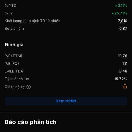
% YTD
3.11%
% 1Y
25.71%
Khối lượng giao dịch TB 10 phiên
7,810
Beta 5 năm
0.87
Định giá
P/E (TTM)
10.76
P/B (FQ)
1.11
EV/EBITDA
-8.48
Tỷ suất cổ tức
15.72%
Giá trị nội tại
Xem chi tiết
Báo cáo phân tích