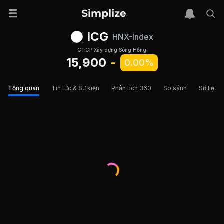
ICG
HNX-Index
CTCP Xây dựng Sông Hồng
15,900
-
0.00%
Tổng quan
Tin tức & Sự kiện
Phân tích 360
So sánh
Số liệu t