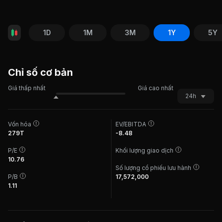
1D
1M
3M
1Y
5Y
Chỉ số cơ bản
Giá thấp nhất
Giá cao nhất
24h
Vốn hóa
EV/EBITDA
279T
-8.48
P/E
Khối lượng giao dịch
10.76
Số lượng cổ phiếu lưu hành
P/B
17,572,000
1.11