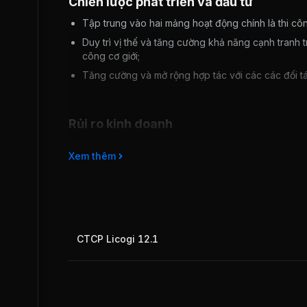
Chiến lược phát triển và đầu tư
Tập trung vào hai mảng hoạt động chính là thi côn
Duy trì vị thế và tăng cường khả năng cạnh tranh 
công cơ giới;
Tăng cường và mở rộng hợp tác với các các đối tác
Rủi ro kinh doanh
Hoạt động trong lĩnh vực thi công và xây lắp, LICOGI
Xem thêm
thủ tục giải tỏa, đền bù và thủ tục pháp lý kéo dài.
Theo bản Quy hoạch về phát triển Năng lượng trong g
11,5%/năm trong giai đoạn này. Tuy nhiên, tỷ trọng 
26.6% năm 2020. Điều này sẽ ảnh hưởng lớn đến hoạt
lớn trong số các dự án Công ty tham gia thi công.
CTCP Licogi 12.1