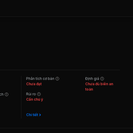
Phân tích cơ bản
Định giá
Chưa đạt
Chưa đủ biên an
toàn
Rủi ro
ách
Cần chú ý
Chi tiết