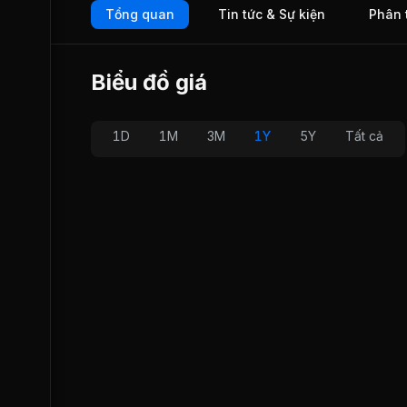
Tổng quan
Tin tức & Sự kiện
Phân 
xuất Sóc Sơn).
Biểu đồ giá
1D
1M
3M
1Y
5Y
Tất cả