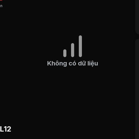
án
Không có dữ liệu
 L12