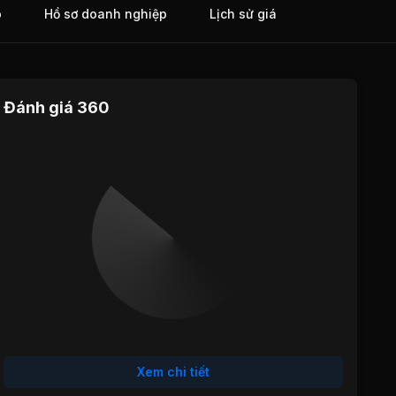
o
Hồ sơ doanh nghiệp
Lịch sử giá
Đánh giá 360
Định giá
Tăng trưởng
Cổ tức
Hiệu quả
Sức khỏe
hoạt động
tài chính
Xem chi tiết