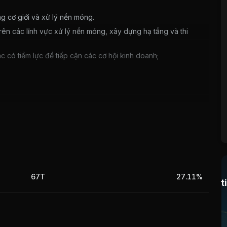
g cơ giới và xử lý nền móng.
trên các lĩnh vực xử lý nền móng, xây dựng hạ tầng và thi
 có tiềm lực để tiếp cận các cơ hội kinh doanh;
 12 gặp phải rủi ro đặc thù của ngành là chậm thanh toán do
iai đoạn 2011-2020, nhu cầu về điện sẽ tăng trung bình
nhà máy thủy điện sẽ giảm từ 33,6% năm 2015 xuống còn
 động của Công ty do các dự án thủy điện chiếm tỷ trọng
67T
27.11%
t