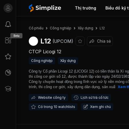
Thị trường
Biểu đồ kỹ 
L12
Cổ phiếu
Công nghiệp
Xây dựng
Beta
L12
(UPCOM)
Chia sẻ
CTCP Licogi 12
Công nghiệp
Xây dựng
Công ty Cổ phần Licogi 12 (LICOGI 12) có tiền thân là Xí n
thi công cơ giới số 12, được thành lập vào ngày 24/02/1981
Công ty chuyên hoạt động trong lĩnh vực xử lý nền móng c
trình, thi công cơ giới, xây dựng dân dụng, sản xuất kết cấ
Xem t
đá xây dựng và bê tông thương phẩm. Ngoài ra, Công ty c
tư vào các dự án bất động sản như dự án Tòa nhà văn phò
Website công ty
Lịch sử trả cổ tức
nhà ở LICOGI 12. Công ty đã tham gia thi công nhiều công t
Có trong 10 watchlists
Xem ghi chú
trọng điểm như công trình thủy điện (Đồng Nai 5, thủy điện
La, thủy điện Bản Vẽ), công trình giao thông (đường Pa Tần
Châu, đường Bình Hiệp Dung Quất), công trình thủy lợi (cả
Lân mở rộng, kênh dẫn của nhà máy thủy điện Sơn La) và 
trình dân dụng công nghiệp (tòa nhà LICOGI 12, Ecopark, k