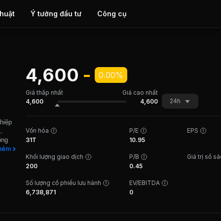
thuật
Ý tưởng đầu tư
Công cụ
4,600
-
0.00%
Giá thấp nhất
Giá cao nhất
24h
4,600
4,600
ghiệp
Vốn hóa
P/E
EPS
.
ông
31T
10.95
u thép,
hêm
Khối lượng giao dịch
P/B
Giá trị sổ s
òn đầu
200
0.45
ng và
rình
Số lượng cổ phiếu lưu hành
EV/EBITDA
 Sơn
6,738,871
0
 – Lai
ng Cái
công
hu chế