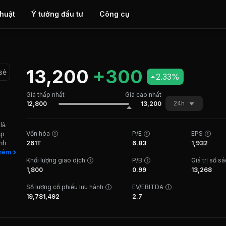
thuật
Ý tưởng đầu tư
Công cụ
13,200
+300
sẻ
2.33%
Giá thấp nhất
Giá cao nhất
24h
12,800
13,200
là
Vốn hóa
P/E
EPS
ập
nh
261T
6.83
1,932
 vực
hêm
Khối lượng giao dịch
P/B
Giá trị sổ s
tại
1,800
0.99
13,268
ác thi
 XY-1,
Số lượng cổ phiếu lưu hành
EV/EBITDA
 Công
19,781,492
2.7
y điện
 Khảo
o -
 để