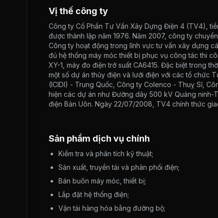
Vị thế công ty
Công ty Cổ Phần Tư Vấn Xây Dựng Điện 4 (TV4), tiền
được thành lập năm 1976. Năm 2007, công ty chuyển 
Công ty hoạt động trong lĩnh vực tư vấn xây dựng các
đủ hệ thống máy móc thiết bị phục vụ công tác thi c
XY-1, máy đo điện trở suất CA6415. Đặc biệt trong th
một số dự án thủy điện và lưới điện với các tổ chức
(ICIDI) - Trung Quốc, Công ty Colenco - Thuỵ Sĩ, Cô
hiện các dự án như Đường dây 500 kV Quảng ninh-Th
điện Bản Uôn. Ngày 22/07/2008, TV4 chính thức gia
Sản phẩm dịch vụ chính
Kiểm tra và phân tích kỹ thuật;
Sản xuất, truyền tải và phân phối điện;
Bán buôn máy móc, thiết bị;
Lắp đặt hệ thống điện;
Vận tải hàng hóa bằng đường bộ;