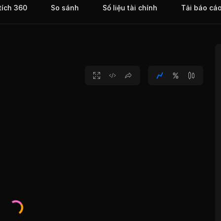
tích 360
So sánh
Số liệu tài chính
Tải báo cá
Thường
Uôn.
ch