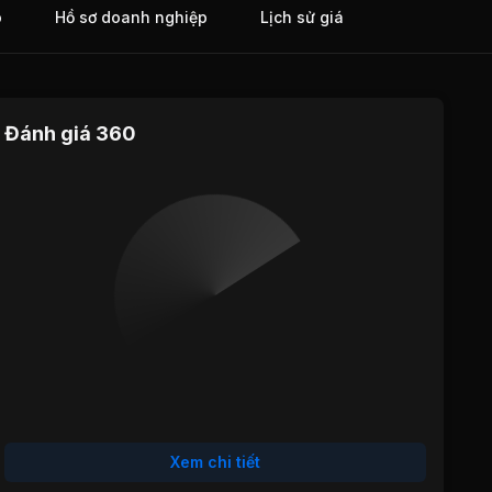
o
Hồ sơ doanh nghiệp
Lịch sử giá
Đánh giá 360
Định giá
Tăng trưởng
Cổ tức
Hiệu quả
Sức khỏe
hoạt động
tài chính
Xem chi tiết