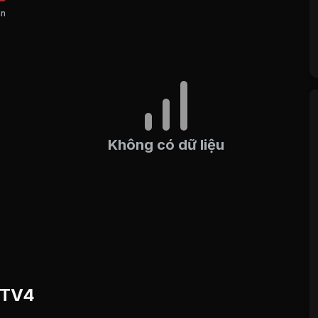
án
Không có dữ liệu
u TV4