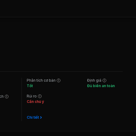
Phân tích cơ bản
Định giá
Tốt
Đủ biên an toàn
Rủi ro
ách
Cần chú ý
Chi tiết