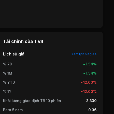
Tài chính của
TV4
Lịch sử giá
Xem lịch sử giá
% 7D
1.54%
% 1M
1.54%
% YTD
12.00%
% 1Y
12.00%
Khối lượng giao dịch TB 10 phiên
3,330
Beta 5 năm
0.36