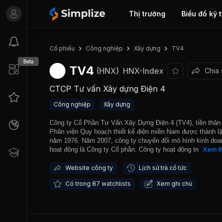
Thị trường
Biểu đồ kỹ 
TV4
Cổ phiếu
Công nghiệp
Xây dựng
Beta
TV4
(HNX)
HNX-Index
Chia 
CTCP Tư vấn Xây dựng Điện 4
Công nghiệp
Xây dựng
Công ty Cổ Phần Tư Vấn Xây Dựng Điện 4 (TV4), tiền thân 
Phân viện Quy hoạch thiết kế điện miền Nam được thành l
năm 1976. Năm 2007, công ty chuyển đổi mô hình kinh doa
hoạt động là Công ty Cổ phần. Công ty hoạt động trong lĩnh
Xem t
tư vấn xây dựng các công trình nguồn điện, lưới điện. Hiện 
công ty có đầy đủ hệ thống máy móc thiết bị phục vụ công t
Website công ty
Lịch sử trả cổ tức
công, tiêu biểu có máy khan xuyên tĩnh 100KN, máy khoán
Có trong 87 watchlists
Xem ghi chú
máy đo điện trở suất CA6415. Đặc biệt trong thời gian qua
ty đã phối hợp thực hiện công tác Tư vấn một số dự án thủ
và lưới điện với các tổ chức Tư vấn nước ngoài như: Viện
sát Thiết kế Hoa đông (ICIDI) - Trung Quốc, Công ty Colenc
Thuỵ Sĩ, Công ty Fitchner - Đức, Công ty Tepco - Nhật Bản