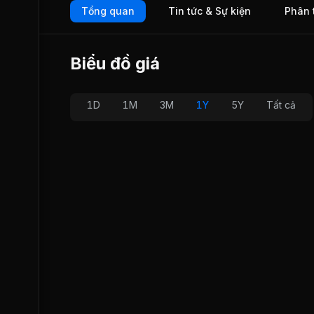
Tổng quan
Tin tức & Sự kiện
Phân 
thực hiện các dự án như Đường dây 500 kV Quảng ninh-
tín, dự án Thủy điện Buôn Tua Srah, Dự án thủy điện Bản 
Ngày 22/07/2008, TV4 chính thức giao dịch trên Sở Giao dị
Chứng khoán Hà Nội (HNX).
Biểu đồ giá
1D
1M
3M
1Y
5Y
Tất cả