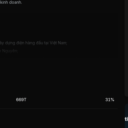
kinh doanh.
ây dựng điện hàng đầu tại Việt Nam;
ây Nguyên;
 bền vững: các dự án năng lượng tái tạo (thủy điện, năng
 lượng,…
669T
31%
 trực tiếp đến việc triển khai thực hiện sản phẩm Công ty.
ức đối với Công ty.
t
doanh truyền thống về tư vấn xây dựng điện chịu sự ảnh