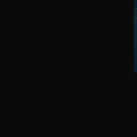
ng nguồn và lưới điện của ngành điện.
n cho các tổ chức tư vấn nước ngoài có thương hiệu, uy tín
i các công ty tư vấn trong nước, trong đó có Công ty cổ