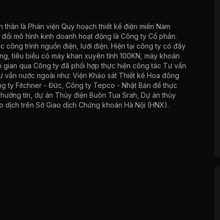
 thân là Phân viện Quy hoạch thiết kế điện miền Nam
đổi mô hình kinh doanh hoạt động là Công ty Cổ phần.
 công trình nguồn điện, lưới điện. Hiện tại công ty có đầy
ông, tiêu biểu có máy khan xuyên tĩnh 100KN, máy khoán
ời gian qua Công ty đã phối hợp thực hiện công tác Tư vấn
 Tư vấn nước ngoài như: Viện Khảo sát Thiết kế Hoa đông
ng ty Fitchner - Đức, Công ty Tepco - Nhật Bản để thực
ường tín, dự án Thủy điện Buôn Tua Srah, Dự án thủy
o dịch trên Sở Giao dịch Chứng khoán Hà Nội (HNX).