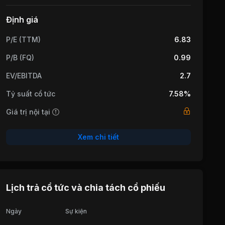
Định giá
P/E (TTM)
6.83
P/B (FQ)
0.99
EV/EBITDA
2.7
Tỷ suất cổ tức
7.58%
Giá trị nội tại
Xem chi tiết
Lịch trả cổ tức và chia tách cổ phiếu
Ngày
Sự kiện