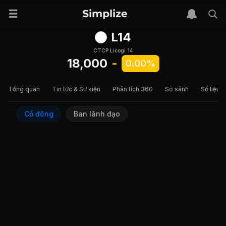
L14
CTCP Licogi 14
18,000
-
0.00%
Tổng quan
Tin tức & Sự kiện
Phân tích 360
So sánh
Số liệu t
Cổ đông
Ban lãnh đạo