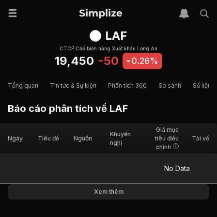
LAF
CTCP Chế biến hàng Xuất khẩu Long An
19,450
-50
0.26%
Tổng quan
Tin tức & Sự kiện
Phân tích 360
So sánh
Số liệu t
Báo cáo phân tích về
LAF
Giá mục
Khuyến
Ngày
Tiêu đề
Nguồn
tiêu điều
Tải về
nghị
chỉnh
No Data
Xem thêm