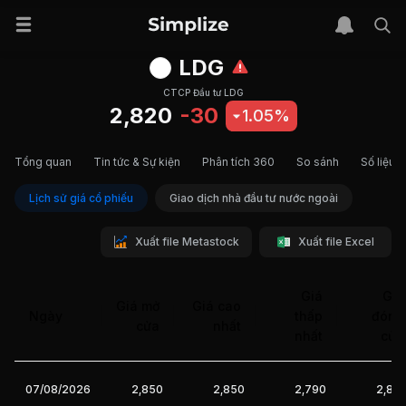
LDG
CTCP Đầu tư LDG
2,820
-30
1.05%
Tổng quan
Tin tức & Sự kiện
Phân tích 360
So sánh
Số liệu t
Lịch sử giá cổ phiếu
Giao dịch nhà đầu tư nước ngoài
Xuất file Metastock
Xuất file Excel
Giá
Giá
Giá mở
Giá cao
Ngày
thấp
đóng
cửa
nhất
nhất
cửa
07/08/2026
2,850
2,850
2,790
2,82