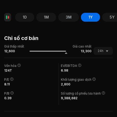
1D
1M
3M
1Y
5Y
Chỉ số cơ bản
Giá thấp nhất
Giá cao nhất
24h
12,600
13,300
Vốn hóa
EV/EBITDA
124T
6.98
P/E
Khối lượng giao dịch
8.11
2,800
P/B
Số lượng cổ phiếu lưu hành
0.39
9,388,682