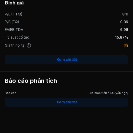
Định giá
P/E (TTM)
8.11
22/01/2014
Cổ tức bằng Tiền, tỷ lệ 15%
P/B (FQ)
0.39
EV/EBITDA
6.98
Tỷ suất cổ tức
15.87%
14/01/2013
Cổ tức bằng Tiền, tỷ lệ 15%
Giá trị nội tại
28/12/2011
Cổ tức bằng Tiền, tỷ lệ 15%
Xem chi tiết
18/05/2011
Cổ tức bằng Tiền, tỷ lệ 2%
Báo cáo phân tích
Báo cáo
Giá mục tiêu / Khuyến nghị
23/12/2010
Cổ tức bằng Tiền, tỷ lệ 12%
Xem chi tiết