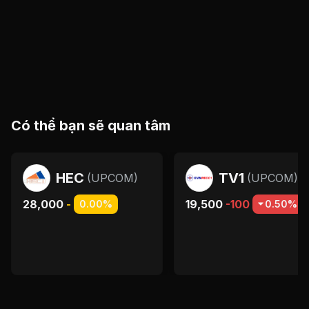
Có thể bạn sẽ quan tâm
HEC
TV1
(
UPCOM
)
(
UPCOM
)
28,000
-
19,500
-100
0.00%
0.50%