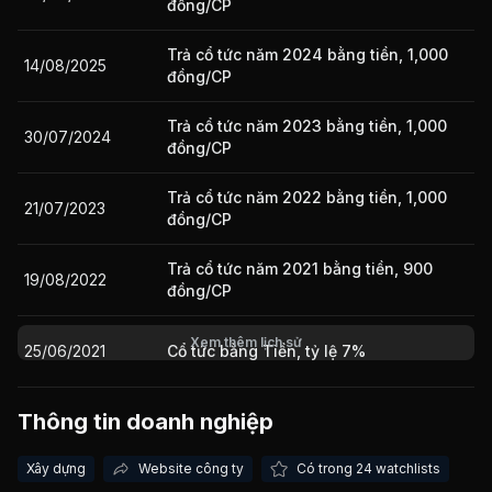
đồng/CP
Trả cổ tức năm 2024 bằng tiền, 1,000
14/08/2025
Giá trị giao dịch nhà đầu tư nước ngoài 10 phiên gần nhất
đồng/CP
Trả cổ tức năm 2023 bằng tiền, 1,000
30/07/2024
đồng/CP
Trả cổ tức năm 2022 bằng tiền, 1,000
21/07/2023
đồng/CP
Trả cổ tức năm 2021 bằng tiền, 900
19/08/2022
đồng/CP
Xem thêm lịch sử
25/06/2021
Cổ tức bằng Tiền, tỷ lệ 7%
Thông tin doanh nghiệp
22/07/2020
Cổ tức bằng Tiền, tỷ lệ 3%
Xây dựng
Website công ty
Có trong 24 watchlists
16/07/2019
Cổ tức bằng Tiền, tỷ lệ 10%