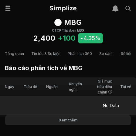
MBG
CTCP Tập đoàn MBG
2,400
+100
4.35%
Tổng quan
Tin tức & Sự kiện
Phân tích 360
So sánh
Số liệu t
Báo cáo phân tích về
MBG
Giá mục
Khuyến
Ngày
Tiêu đề
Nguồn
tiêu điều
Tải về
nghị
chỉnh
No Data
Xem thêm