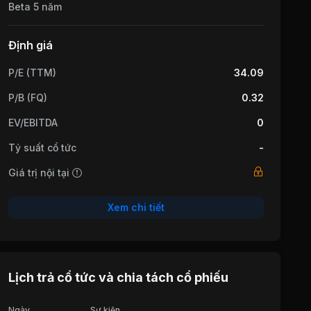
Beta 5 năm
Định giá
P/E (TTM)
34.09
P/B (FQ)
0.32
EV/EBITDA
0
Tỷ suất cổ tức
-
Giá trị nội tại
Xem chi tiết
Lịch trả cổ tức và chia tách cổ phiếu
Ngày
Sự kiện