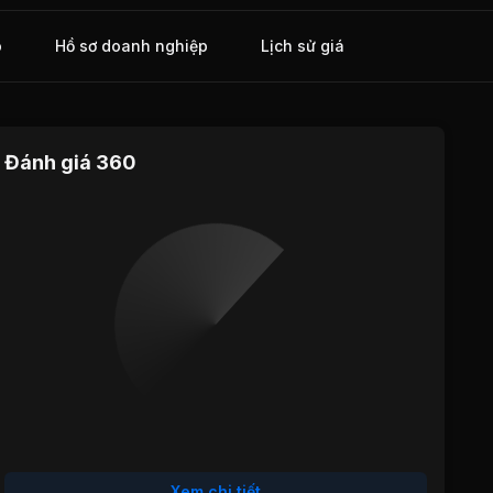
o
Hồ sơ doanh nghiệp
Lịch sử giá
Đánh giá 360
Định giá
Tăng trưởng
Cổ tức
Hiệu quả
Sức khỏe
hoạt động
tài chính
Xem chi tiết