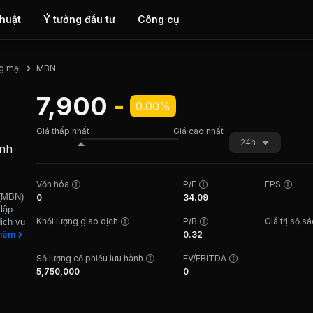
thuật
Ý tưởng đầu tư
Công cụ
MBN
g mại
7,900
-
0.00%
Giá thấp nhất
Giá cao nhất
24h
inh
Vốn hóa
P/E
EPS
 (MBN)
0
34.09
 lập
Khối lượng giao dịch
P/B
Giá trị sổ s
ịch vụ
ên địa
hêm
0.32
hoạt
Số lượng cổ phiếu lưu hành
EV/EBITDA
c giao
5,750,000
0