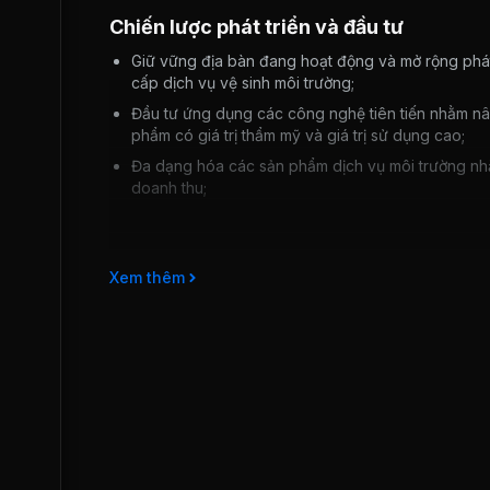
Chiến lược phát triển và đầu tư
Giữ vững địa bàn đang hoạt động và mở rộng phát 
cấp dịch vụ vệ sinh môi trường;
Đầu tư ứng dụng các công nghệ tiên tiến nhằm nâ
phẩm có giá trị thẩm mỹ và giá trị sử dụng cao;
Đa dạng hóa các sản phẩm dịch vụ môi trường nh
doanh thu;
Rủi ro kinh doanh
Xem thêm
Đặc thù hoạt động kinh doanh của Công ty là cung c
quyền địa phương, kinh phí do ngân sách Nhà nước ch
quan ban ngành, không theo kịp với sự biến động của
Là doanh nghiệp Nhà nước hoạt động trong môi trườn
tác xử lý rác và vệ sinh môi trường đang còn hạn hẹ
chưa nhận thức được tầm quan trọng của việc giữ gìn 
sinh môi trường đang gặp rất nhiều khó khăn.
Hệ thống máy móc thiết bị cần vốn để đầu tư, nâng cấp