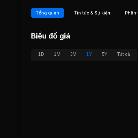
Tổng quan
Tin tức & Sự kiện
Phân 
Biểu đồ giá
1D
1M
3M
1Y
5Y
Tất cả