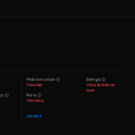
Phân tích cơ bản
Định giá
Chưa đạt
Chưa đủ biên an
toàn
Rủi ro
ách
Cần chú ý
Chi tiết