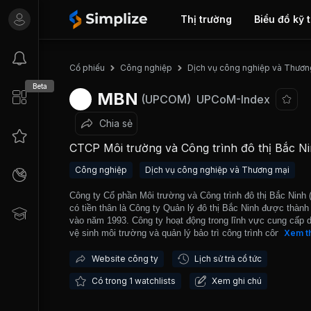
Thị trường
Biểu đồ kỹ 
Cổ phiếu
Công nghiệp
Dịch vụ công nghiệp và Thươn
Beta
MBN
(UPCOM)
UPCoM-Index
Chia sẻ
CTCP Môi trường và Công trình đô thị Bắc N
Công nghiệp
Dịch vụ công nghiệp và Thương mại
Công ty Cổ phần Môi trường và Công trình đô thị Bắc Ninh
có tiền thân là Công ty Quản lý đô thị Bắc Ninh được thành
vào năm 1993. Công ty hoạt động trong lĩnh vực cung cấp d
vệ sinh môi trường và quản lý bảo trì công trình công ích tr
Xem t
bàn tỉnh Bắc Ninh và khu vực lân cận. Công ty chính thức 
động theo mô hình công ty cổ phần từ năm 2017. MBN đượ
Website công ty
Lịch sử trả cổ tức
dịch trên thị trường UPCOM từ tháng đầu tháng 10/2018.
Có trong 1 watchlists
Xem ghi chú