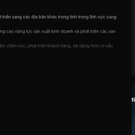
triển sang các địa bàn khác trong tỉnh trong lĩnh vực cung
ng cao năng lực sản xuất kinh doanh và phát triển các sản
ằm chăm sóc, phát triển khách hàng, đa dạng hóa cơ cấu
ấp dịch vụ công ích thực hiện theo đơn đặt hàng của chính
i trả. Đơn giá thực hiện theo khung quy định của các cơ
 giá cả thị trường.
t
g độc hại, trong khi nguồn kinh phí để đầu tư cho công
p, ý thức bảo vệ môi trường của một số người dân chưa cao,
vệ sinh môi trường: vứt rác bừa bãi...nên công tác xử lý vệ
 các trang thiết bị hiện đại, mở rộng và kinh doanh vật tư.