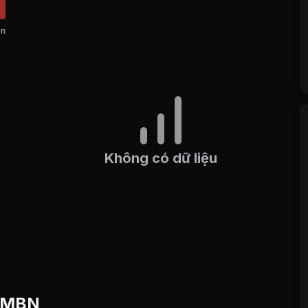
án
Không có dữ liệu
u MBN