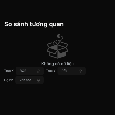
So sánh tương quan
Không có dữ liệu
Trục X
ROE
Trục Y
P/B
Độ lớn
Vốn hóa