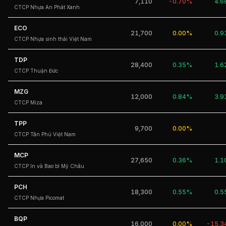
7,110
-0.70%
4.
CTCP Nhựa An Phát Xanh
ECO
21,700
0.00%
0.
CTCP Nhựa sinh thái Việt Nam
TDP
28,400
0.35%
1.
CTCP Thuận Đức
MZG
12,000
0.84%
3.
CTCP Miza
TPP
9,700
0.00%
CTCP Tân Phú Việt Nam
MCP
27,650
0.36%
1.
CTCP In và Bao bì Mỹ Châu
PCH
18,300
0.55%
0.
CTCP Nhựa Picomat
BQP
16,000
0.00%
-15.