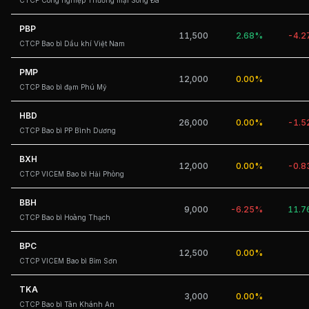
CTCP Công nghiệp Thương mại Sông Đà
PBP
11,500
2.68%
-4.
CTCP Bao bì Dầu khí Việt Nam
PMP
12,000
0.00%
CTCP Bao bì đạm Phú Mỹ
HBD
26,000
0.00%
-1.
CTCP Bao bì PP Bình Dương
BXH
12,000
0.00%
-0.
CTCP VICEM Bao bì Hải Phòng
BBH
9,000
-6.25%
11.
CTCP Bao bì Hoàng Thạch
BPC
12,500
0.00%
CTCP VICEM Bao bì Bỉm Sơn
TKA
3,000
0.00%
CTCP Bao bì Tân Khánh An