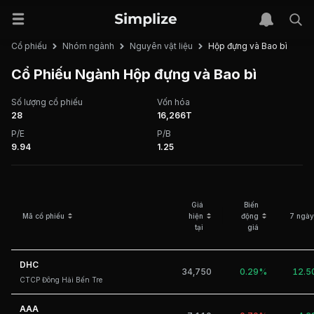
Hộp đựng và Bao bì
Cổ phiếu
Nhóm ngành
Nguyên vật liệu
Cổ Phiếu Ngành Hộp đựng và Bao bì
Số lượng cổ phiếu
Vốn hóa
28
16,266T
P/E
P/B
9.94
1.25
Giá
Biến
Mã cổ phiếu
hiện
động
7 ngày
tại
giá
DHC
34,750
0.29%
12.
CTCP Đông Hải Bến Tre
AAA