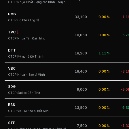
CTCP Nhựa Chất lượng cao Bình Thuận
PMS
33,100
0.00%
-1.
CTCP Cơ khí Xăng dầu
TPC
10,050
0.00%
5.
CTCP Nhựa Tân Đại Hưng
DTT
18,200
1.11%
CTCP Kỹ nghệ Đô Thành
VBC
18,400
0.00%
-3.
CTCP Nhựa - Bao bì Vinh
SDG
9,000
0.00%
-9.
CTCP Sadico Cần Thơ
BBS
13,500
0.00%
6.
CTCP VICEM Bao bì Bút Sơn
STP
7,500
0.00%
-1.