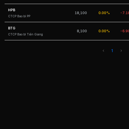
HPB
18,100
0.00%
-7.
CTCP Bao bì PP
BTG
8,100
0.00%
-6.
CTCP Bao bì Tiền Giang
1