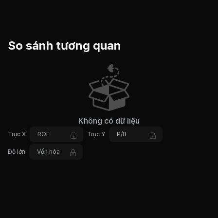
So sánh tương quan
Không có dữ liệu
Trục X
ROE
Trục Y
P/B
Độ lớn
Vốn hóa