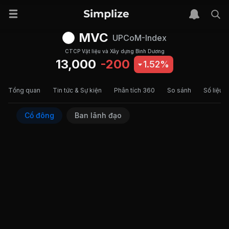
MVC
UPCoM-Index
CTCP Vật liệu và Xây dựng Bình Dương
13,000
-200
1.52%
Tổng quan
Tin tức & Sự kiện
Phân tích 360
So sánh
Số liệu t
Cổ đông
Ban lãnh đạo