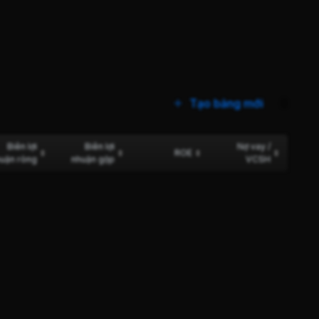
Tạo bảng mới
0
Biên lợi
Biên lợi
Nợ vay /
ROE
uận ròng
nhuận gộp
VCSH