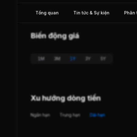
Tổng quan
Tin tức & Sự kiện
Phân 
Biến động giá
1M
3M
1Y
3Y
5Y
Xu hướng dòng tiền
Ngắn hạn
Trung hạn
Dài hạn
-Trend
S-Strength