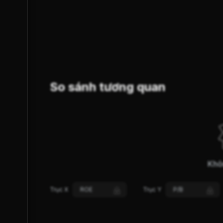
SUY YẾU
GIẢM GIÁ
XU HƯỚNG (S-Trend)
So sánh tương quan
Khô
Trục X
ROE
Trục Y
P/B