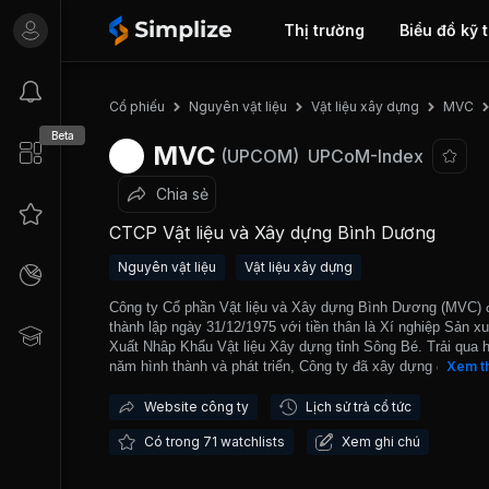
Thị trường
Biểu đồ kỹ 
Cổ phiếu
Nguyên vật liệu
Vật liệu xây dựng
MVC
Beta
MVC
(UPCOM)
UPCoM-Index
Chia sẻ
CTCP Vật liệu và Xây dựng Bình Dương
Nguyên vật liệu
Vật liệu xây dựng
Công ty Cổ phần Vật liệu và Xây dựng Bình Dương (MVC)
thành lập ngày 31/12/1975 với tiền thân là Xí nghiệp Sản xu
Xuất Nhâp Khẩu Vật liệu Xây dựng tỉnh Sông Bé. Trải qua 
năm hình thành và phát triển, Công ty đã xây dựng được t
Xem t
hiệu “M&C Bình Dương” trong lĩnh vực sản xuất, kinh doan
liệu xây dựng, xây dựng và kinh doanh bất động sản, công t
Website công ty
Lịch sử trả cổ tức
giao thông không chỉ riêng địa bàn tỉnh Bình Dương mà cả 
Có trong 71 watchlists
Xem ghi chú
vực phía nam. Hiện nay, Công ty có 02 nhà máy sản xuất 
đất sét nung tổng công suất 60 triệu viên/năm. MVC được 
dịch tại Thị trường Upcom từ năm 2017.