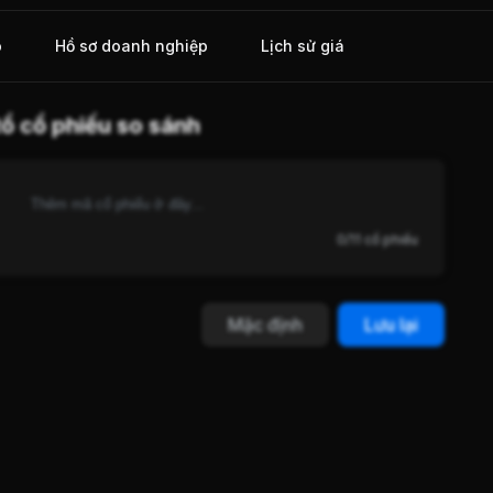
o
Hồ sơ doanh nghiệp
Lịch sử giá
ổ cổ phiếu so sánh
0/11 cổ phiếu
Mặc định
Lưu lại