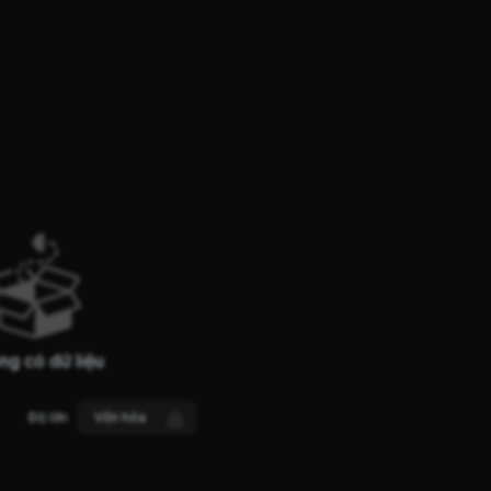
ng có dữ liệu
Độ lớn
Vốn hóa