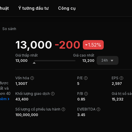
thuật
Ý tưởng đầu tư
Công cụ
So sánh
13,000
-200
1.52%
Giá thấp nhất
Giá cao nhất
24h
13,000
13,200
Vốn hóa
P/E
EPS
 được
1,300T
5
2,597
ất và
hơn 40
Khối lượng giao dịch
P/B
Giá trị sổ s
hương
hêm
43,400
0.85
15,232
h vật
Số lượng cổ phiếu lưu hành
EV/EBITDA
rình
khu
100,000,000
3.45
gạch
giao