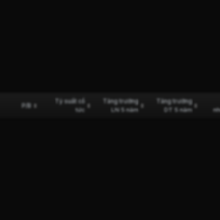
Tỷ suất cổ
Tăng trưởng
Tăng trưởng
P/B
tức
LN 5 năm
DT 5 năm
nh