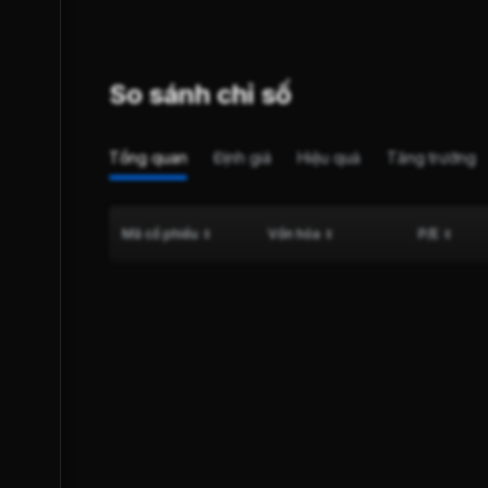
So sánh chỉ số
Tổng quan
Định giá
Hiệu quả
Tăng trưởng
Mã cổ phiếu
Vốn hóa
P/E