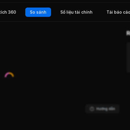
tích 360
So sánh
Số liệu tài chính
Tải báo cá
R
Hướng dẫn