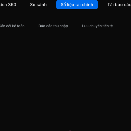
tích 360
So sánh
Số liệu tài chính
Tải báo cá
phố Hồ
Cân đối kế toán
Báo cáo thu nhập
Lưu chuyển tiền tệ