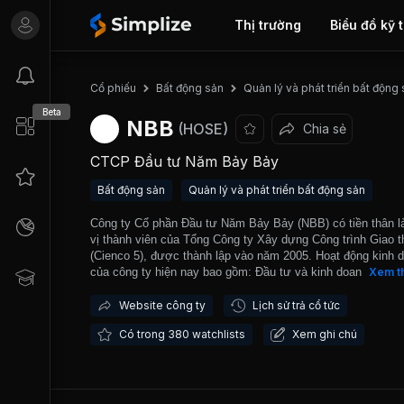
Thị trường
Biểu đồ kỹ 
Cổ phiếu
Bất động sản
Quản lý và phát triển bất động
Beta
NBB
(HOSE)
Chia sẻ
CTCP Đầu tư Năm Bảy Bảy
Bất động sản
Quản lý và phát triển bất động sản
Công ty Cổ phần Đầu tư Năm Bảy Bảy (NBB) có tiền thân l
vị thành viên của Tổng Công ty Xây dựng Công trình Giao t
(Cienco 5), được thành lập vào năm 2005. Hoạt động kinh 
của công ty hiện nay bao gồm: Đầu tư và kinh doanh bất đ
Xem t
sản; Xây dựng các công trình giao thông, xây dựng dân dụ
công nghiệp; Sản xuất vật liệu xây dựng; Sản xuất điện; Đầ
Website công ty
Lịch sử trả cổ tức
tài chính. Trong đó hoạt động đầu tư và kinh doanh bất độn
Có trong 380 watchlists
Xem ghi chú
là hoạt động đem lại doanh thu chính của công ty. Công ty 
đang thực hiện các dự án trung tâm thương mại, căn hộ ca
tầng, khu dân cư và khu nhà ở trên địa bàn thành phố Hồ C
Minh, Phan Thiết, Hạ Long và Bạc Liêu như Dự án Carina P
Dự án City Gate Towers; Dự án NBB Garden I; NBB Garden I