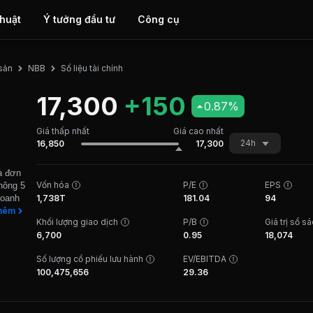
thuật
Ý tưởng đầu tư
Công cụ
Số liệu tài chính
 sản
NBB
17,300
+150
0.87%
Giá thấp nhất
Giá cao nhất
24h
16,850
17,300
à đơn
Vốn hóa
P/E
EPS
hông 5
doanh
1,738T
181.04
94
ộng
hêm
Khối lượng giao dịch
P/B
Giá trị sổ s
ng và
6,700
0.95
18,074
u tư
g sản
Số lượng cổ phiếu lưu hành
EV/EBITDA
đã và
100,475,656
29.36
o
hí
laza;
II...