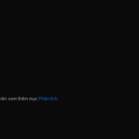
n nên xem thêm mục
Phân tích
.