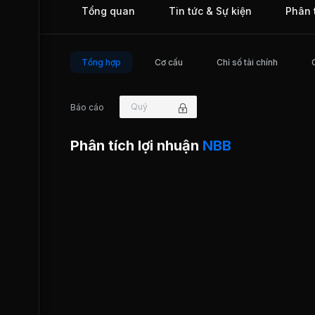
Tổng quan
Tin tức & Sự kiện
Phân 
NBB được niêm yết tại Sở Giao dịch Chứng khoán Thành 
Chí Minh (HOSE) từ năm 2008.
Tổng hợp
Cơ cấu
Chỉ số tài chính
Quý
Báo cáo
Phân tích lợi nhuận
NBB