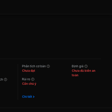
Phân tích cơ bản
Định giá
Chưa đạt
Chưa đủ biên an
toàn
Rủi ro
ách
Cần chú ý
Chi tiết