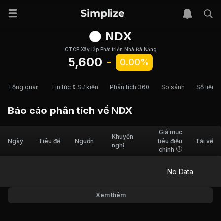
NDX
CTCP Xây lắp Phát triển Nhà Đà Nẵng
5,600
-
0.00%
Tổng quan
Tin tức & Sự kiện
Phân tích 360
So sánh
Số liệu t
Báo cáo phân tích về
NDX
Giá mục
Khuyến
Ngày
Tiêu đề
Nguồn
tiêu điều
Tải về
nghị
chỉnh
No Data
Xem thêm