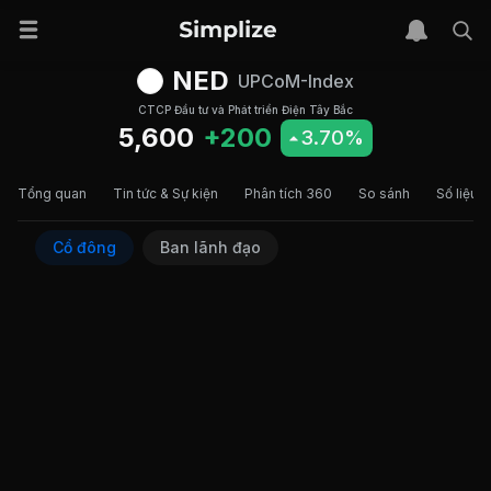
NED
UPCoM-Index
CTCP Đầu tư và Phát triển Điện Tây Bắc
5,600
+200
3.70%
Tổng quan
Tin tức & Sự kiện
Phân tích 360
So sánh
Số liệu t
Cổ đông
Ban lãnh đạo