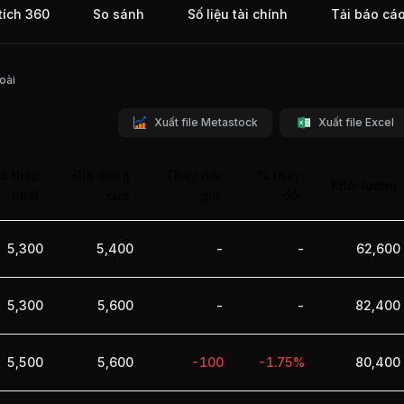
tích 360
So sánh
Số liệu tài chính
Tải báo cá
oài
Xuất file Metastock
Xuất file Excel
á thấp
Giá đóng
Thay đổi
% thay
Khối lượng
nhất
cửa
giá
đổi
5,300
5,400
-
-
62,600
5,300
5,600
-
-
82,400
5,500
5,600
-100
-1.75%
80,400