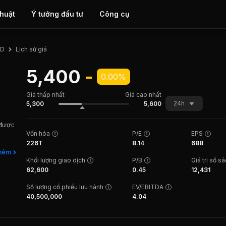
thuật
Ý tưởng đầu tư
Công cụ
Lịch sử giá
ED
5,400
-
0.00%
Giá thấp nhất
Giá cao nhất
24h
5,300
5,600
 được
Vốn hóa
P/E
EPS
226T
8.14
688
iến 2
hêm
Khối lượng giao dịch
P/B
Giá trị sổ s
 Nậm
62,600
0.45
12,431
ng
ó tiềm
Số lượng cổ phiếu lưu hành
EV/EBITDA
ựng
40,500,000
4.04
riển
0,
 Nậm
g