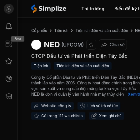
Thị trường
Biểu đồ kỹ 
Cổ phiếu
Tiện ích
Tiện ích điện và sản xuất điện
N
Beta
NED
(UPCOM)
Chia sẻ
CTCP Đầu tư và Phát triển Điện Tây Bắc
Tiện ích
Tiện ích điện và sản xuất điện
Công ty Cổ phần Đầu tư và Phát triển Điện Tây Bắc (NED)
thành lập vào năm 2006. Công ty hoạt động chính trong lĩnh
vực sản xuất và cung cấp điện năng tại khu vực Tây Bắc.
NED là đơn vị quản lý vận hành nhà máy thủy điện Nậm Ch
Xem t
thuộc huyện Mường La, tình Sơn La và nhà máy thủy điện
Công và Nậm Sọi thuộc huyện Sông Mã tỉnh Sơn La với tổ
Website công ty
Lịch sử trả cổ tức
công suất hơn 50MW. Cổ đông sáng lập là những công ty c
Có trong 112 watchlists
Xem ghi chú
lực tài chính mạnh và có kinh nghiệm trong lĩnh vực xây d
các công trình thủy điện như Công ty Cổ phần Đầu tư phát t
đô thị và công nghiệp Sông Đà, Công ty Cổ phần Sông Đà 1
Công ty Cổ phần Sông Đà 5 và Công ty Cổ phần Thủy điện
Chiến. NED được giao dịch trên thị trường UPCOM từ thán