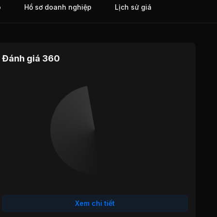
o
Hồ sơ doanh nghiệp
Lịch sử giá
Đánh giá 360
Định giá
Tăng trưởng
Cổ tức
Hiệu quả
Sức khỏe
hoạt động
tài chính
Xem chi tiết