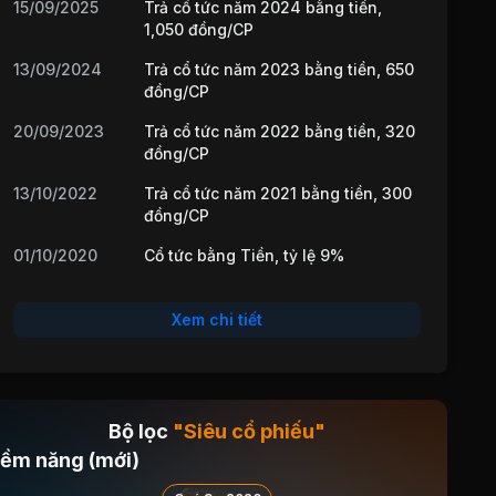
15/09/2025
Trả cổ tức năm 2024 bằng tiền,
1,050 đồng/CP
13/09/2024
Trả cổ tức năm 2023 bằng tiền, 650
đồng/CP
20/09/2023
Trả cổ tức năm 2022 bằng tiền, 320
đồng/CP
13/10/2022
Trả cổ tức năm 2021 bằng tiền, 300
đồng/CP
01/10/2020
Cổ tức bằng Tiền, tỷ lệ 9%
19/09/2019
Cổ tức bằng Tiền, tỷ lệ 9%
Xem chi tiết
17/08/2018
Cổ tức bằng Tiền, tỷ lệ 4%
12/10/2016
Phát hành bằng TP chuyển đổi, tỷ
lệ
Bộ lọc
"Siêu cổ phiếu"
02/10/2015
Cổ tức bằng Tiền, tỷ lệ 10%
iềm năng (mới)
03/12/2014
Phát hành bằng TP chuyển đổi, tỷ