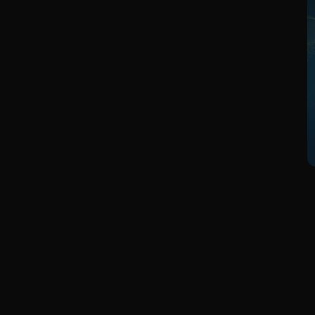
ều vào sự biến động của ngành thuốc lá Việt nam mà đặc
ớn tổng doanh thu tiêu thụ của công ty).
thuốc lá trên thị trường chưa đồng bộ, tính pháp lý bảo vệ
ào kinh doanh nguyên liệu khiến diễn biến thị trường trong
ng nguyên liệu thuốc lá trong nước tăng vượt quy hoạch
vụ gia công.