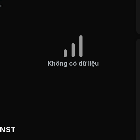
án
Không có dữ liệu
u NST