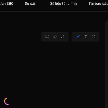
tích 360
So sánh
Số liệu tài chính
Tải báo cá
. Hàng
 khách
ệu
2.000
ao