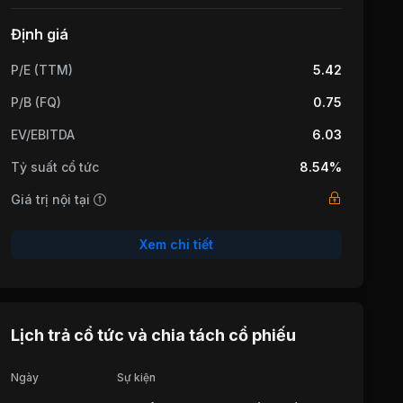
Định giá
P/E (TTM)
5.42
P/B (FQ)
0.75
EV/EBITDA
6.03
Tỷ suất cổ tức
8.54%
Giá trị nội tại
Xem chi tiết
Lịch trả cổ tức và chia tách cổ phiếu
Ngày
Sự kiện