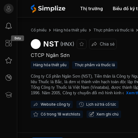
Thị trường
Biểu đồ kỹ 
Cổ phiếu
Hàng hóa thiết yếu
Thực phẩm và thuốc lá
Beta
NST
(HNX)
Chia sẻ
CTCP Ngân Sơn
Hàng hóa thiết yếu
Thực phẩm và thuốc lá
Công ty Cổ phần Ngân Sơn (NST), Tiền thân là Công ty Ng
liệu Thuốc lá Bắc, là đơn vị thành viên hạch toán độc lập t
Tổng Công ty Thuốc lá Việt Nam (Vinataba), được thành lậ
1996. Năm 2005, Công ty chuyển đổi mô hình kinh doanh t
Xem t
Công ty Cổ phần. Vốn điều lệ hiện nay của công ty là 112 t
Hoạt động chủ yếu trong lĩnh vực sản xuất, chế biến, kinh 
Website công ty
Lịch sử trả cổ tức
và xuất khẩu nguyên liệu thuốc lá, sản phẩm lá chế biến và
Có trong 18 watchlists
Xem ghi chú
và dịch vụ gia công chế biến thuốc lá lá. Điểm mạnh của cô
là công ty có hệ thống các chi nhánh quản lý đầu tư, gieo t
và thu mua nguyên liệu ở hầu hết các tỉnh miền núi phía Bắ
Nam. Công ty cung cấp nguyên liệu cho các nhà máy sản x
thuốc lá tại Việt Nam bao gồm cả các công ty trực thuộc T