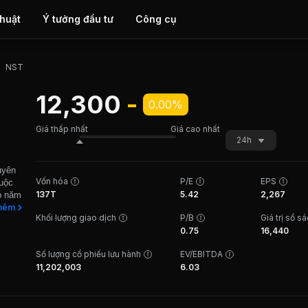
thuật
Ý tưởng đầu tư
Công cụ
NST
12,300
-
0.00%
Giá thấp nhất
Giá cao nhất
24h
uyên
Vốn hóa
P/E
EPS
huộc
137T
5.42
2,267
p năm
hành
hêm
Khối lượng giao dịch
P/B
Giá trị sổ s
ỷ đồng.
0.75
16,440
doanh
 cọng
Số lượng cổ phiếu lưu hành
EV/EBITDA
ng ty
11,202,003
6.03
rồng
c Việt
uất
ổng