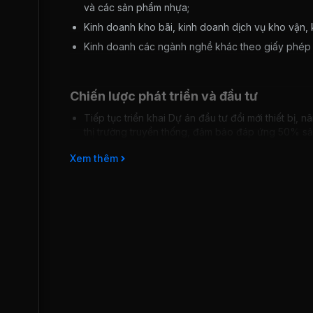
và các sản phẩm nhựa;
Kinh doanh kho bãi, kinh doanh dịch vụ kho vận,
Kinh doanh các ngành nghề khác theo giấy phép 
Chiến lược phát triển và đầu tư
Tiếp tục triển khai Dự án đầu tư đổi mới thiết bị,
thị trường truyền thống, đảm bảo đáp ứng 50% sản
Do hiện thị trường nội đại khá ổn định, công ty sẽ p
Xem thêm
Phát huy tối đa sử dụng các nguồn lực, cơ sở vật c
nguồn nguyên liệu cung ứng đầu vào, đảm bảo đạt 
thương hiệu Ngân Sơn trên thị trường nội địa;
Có giải pháp hợp lý để ổn định đầu tư phát triển 
ứng yêu cầu sản xuất và tiêu thụ
Công ty có mục tiêu đẩy mạnh thị trường tiêu thụ
bán cho khách hàng ở Châu Âu, Đông Nam Á.
Rủi ro kinh doanh