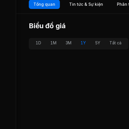
Tổng quan
Tin tức & Sự kiện
Phân 
Công Ty Thuốc Lá Việt Nam, và Các công ty thuốc lá khác
năm Xí nghiệp chế biến nguyên liệu thực hiện gia công cho
hàng trong nước khoảng 4.000 tấn/năm, chế biến nguyên li
tách cọng phục vụ nội tiêu và xuất khẩu khoảng 1.500 đến 
Biểu đồ giá
tấn. Ngày 29/12/2006, NST chính thức giao dịch trên Sở Gi
dịch Chứng khoán Hà Nội (HNX).
1D
1M
3M
1Y
5Y
Tất cả