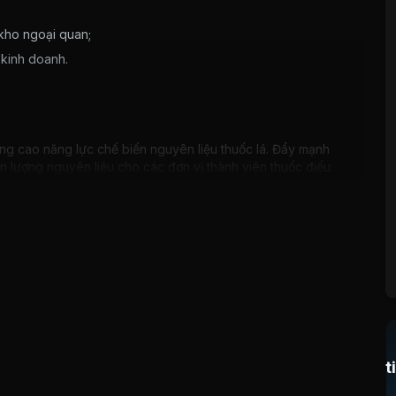
 kho ngoại quan;
kinh doanh.
 nâng cao năng lực chế biến nguyên liệu thuốc lá. Đẩy mạnh
 lượng nguyên liệu cho các đơn vị thành viên thuốc điếu.
hát triển nhanh thị trường tiêu thụ xuất khẩu;
hất để tăng hiệu quả sản xuất, khai thác tìm kiếm các
65- 70% công suất thiết bị, không ngừng phát triển triển
vùng trồng, nâng cao chất lượng nguyên liệu trong nước đáp
 xuất khẩu, Công ty đã chủ động chế biến sản phẩm chào
t